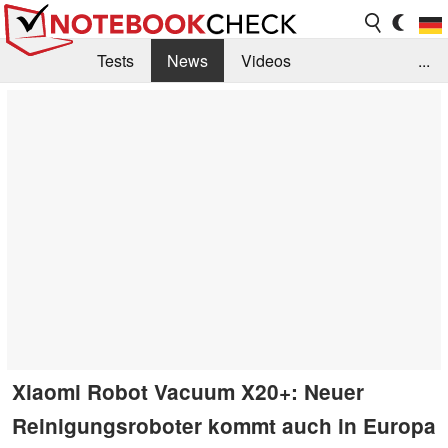
Tests
News
Videos
...
Benchmarks & Tech
Externe Tests
Kaufberatung
Deals
Suche
Jobs
Forum
Xiaomi Robot Vacuum X20+: Neuer
Reinigungsroboter kommt auch in Europa