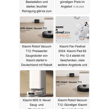
Basisstation und
günstigen Preis im
starker, feuchter
Angebot
15.06.2024
Reinigung gibt es zum
günstigen Preis
29.11.2024
Xiaomi Robot Vacuum
Xiaomi Fan Festival
T12: Preiswerter
2024: Xiaomi Pad 6S
Saugroboter von
Pro 12.4 startet mit
Xiaomi startet in
Geschenken, viele
Deutschland mit Rabatt
weitere Angebote und
in den Verkauf
Aktionen
02.04.2024
02.04.2024
Xiaomi M30 S: Neuer
Xiaomi Robot Vacuum
Saug- und
T12: Günstiger Xiaomi