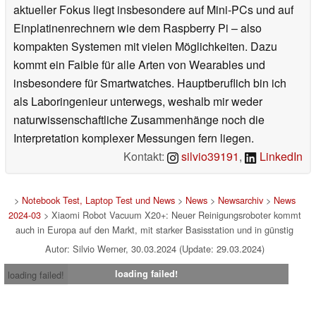
aktueller Fokus liegt insbesondere auf Mini-PCs und auf
Einplatinenrechnern wie dem Raspberry Pi – also
kompakten Systemen mit vielen Möglichkeiten. Dazu
kommt ein Faible für alle Arten von Wearables und
insbesondere für Smartwatches. Hauptberuflich bin ich
als Laboringenieur unterwegs, weshalb mir weder
naturwissenschaftliche Zusammenhänge noch die
Interpretation komplexer Messungen fern liegen.
Kontakt:
silvio39191
,
LinkedIn
>
Notebook Test, Laptop Test und News
>
News
>
Newsarchiv
>
News
2024-03
> Xiaomi Robot Vacuum X20+: Neuer Reinigungsroboter kommt
auch in Europa auf den Markt, mit starker Basisstation und in günstig
Autor: Silvio Werner, 30.03.2024 (Update: 29.03.2024)
loading failed!
loading failed!