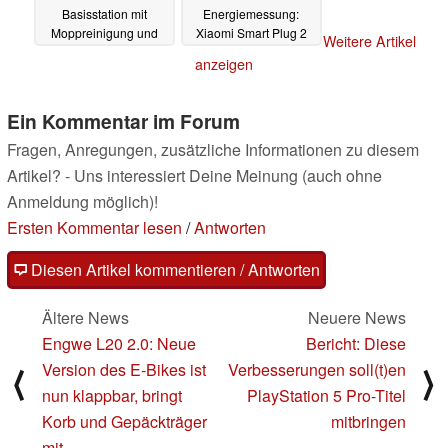
Basisstation mit
Energiemessung:
Moppreinigung und
Xiaomi Smart Plug 2
Weitere Artikel
Haarschneider
Wi-Fi gibt es zum Start
anzeigen
für unter 10 Euro
02.12.2023
30.10.2023
Ein Kommentar im Forum
Fragen, Anregungen, zusätzliche Informationen zu diesem
Artikel? - Uns interessiert Deine Meinung (auch ohne
Anmeldung möglich)!
Ersten Kommentar lesen
/
Antworten
Diesen Artikel kommentieren / Antworten
Ältere News
Neuere News
Engwe L20 2.0: Neue
Bericht: Diese
Version des E-Bikes ist
Verbesserungen soll(t)en
⟨
⟩
nun klappbar, bringt
PlayStation 5 Pro-Titel
Korb und Gepäckträger
mitbringen
mit