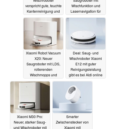
Wischroboter
Saugroboter mit
verspricht gute, feuchte
Wischfunktion und
Kantenreinigung und
Lasernavigation für
kommt mit
unter 200 Euro
umfassender
20.01.2024
Selbstreinigung
25.03.2024
Xiaomi Robot Vacuum
Deal: Saug- und
X20: Neuer
Wischroboter Xiaomi
Saugroboter mit LDS,
E12 mit guter
rotierenden
Reinigungsleistung
Wischmopps und
gibt es bei Aldi online
Reinigungsstation
gerade für 155 Euro
kommt global
13.01.2024
06.01.2024
Xiaomi M30 Pro:
Smarter
Neuer, starker Saug-
Zwischenstecker von
und Wischroboter mit
Xiaomi mit