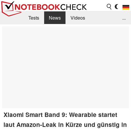
Tests
News
Videos
...
Benchmarks & Tech
Externe Tests
Kaufberatung
Deals
Suche
Jobs
Forum
Xiaomi Smart Band 9: Wearable startet
laut Amazon-Leak in Kürze und günstig in