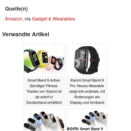
Quelle(n)
Amazon
, via
Gadget & Wearables
Verwandte Artikel
Smart Band 9 Active:
Xiaomi Smart Band 9
Günstiger Fitness-
Pro: Neues Wearable
Tracker von Xiaomi ist
zeigt sich erstmals, mit
ab sofort in
Änderungen am
Deutschland erhältlich
Display und Armband
15.11.2024
13.10.2024