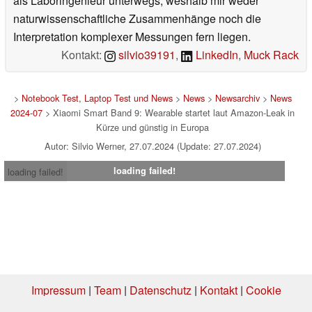
als Laboringenieur unterwegs, weshalb mir weder
naturwissenschaftliche Zusammenhänge noch die
Interpretation komplexer Messungen fern liegen.
Kontakt:
silvio39191
,
LinkedIn
,
Muck Rack
>
Notebook Test, Laptop Test und News
>
News
>
Newsarchiv
>
News
2024-07
> Xiaomi Smart Band 9: Wearable startet laut Amazon-Leak in
Kürze und günstig in Europa
Autor: Silvio Werner, 27.07.2024 (Update: 27.07.2024)
loading failed!
loading failed!
Impressum
|
Team
|
Datenschutz
|
Kontakt
|
Cookie
Einstellungen
| 08.08.2026 06:07