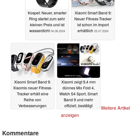
Kospet: Neuer, smarter
Xiaomi Smart Band 9:
Ring startet zum sehr
Neuer Fitness-Tracker
kleinen Preis und ist
ist schon im Import
wasserdicht
erhältlich
04.08.2024
25.07.2024
Xiaomi Smart Band 9:
Xiaomi zeigt 9,4 mm
Xiaomis neuer Fitness-
dünnes Mix Fold 4,
Tracker erhält eine
Watch S4 Sport, Smart
Reihe von
Band 9 und mehr
Verbesserungen
offiziell, bestätigt
Weitere Artikel
Launchtermin
19.07.2024
16.07.2024
anzeigen
Kommentare