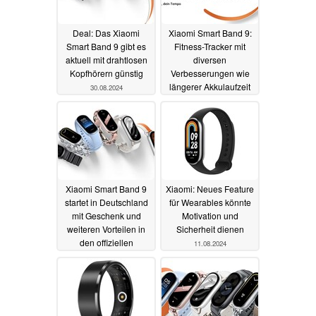
Deal: Das Xiaomi
Xiaomi Smart Band 9:
Smart Band 9 gibt es
Fitness-Tracker mit
aktuell mit drahtlosen
diversen
Kopfhörern günstig
Verbesserungen wie
längerer Akkulaufzeit
30.08.2024
offiziell verfügbar
16.08.2024
Xiaomi Smart Band 9
Xiaomi: Neues Feature
startet in Deutschland
für Wearables könnte
mit Geschenk und
Motivation und
weiteren Vorteilen in
Sicherheit dienen
den offiziellen
11.08.2024
Vorverkauf
12.08.2024