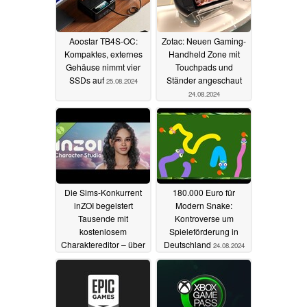
Aoostar TB4S-OC:
Zotac: Neuen Gaming-
Kompaktes, externes
Handheld Zone mit
Gehäuse nimmt vier
Touchpads und
SSDs auf
Ständer angeschaut
25.08.2024
24.08.2024
Die Sims-Konkurrent
180.000 Euro für
inZOI begeistert
Modern Snake:
Tausende mit
Kontroverse um
kostenlosem
Spieleförderung in
Charaktereditor – über
Deutschland
24.08.2024
18.000 Spieler
gleichzeitig aktiv
24.08.2024