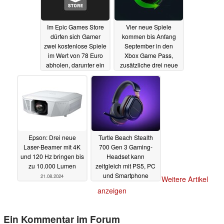
Im Epic Games Store
Vier neue Spiele
dürfen sich Gamer
kommen bis Anfang
zwei kostenlose Spiele
September in den
im Wert von 78 Euro
Xbox Game Pass,
abholen, darunter ein
zusätzliche drei neue
Vollpreisspiel
Titel speziell für Core-
22.08.2024
Abonnenten
22.08.2024
Epson: Drei neue
Turtle Beach Stealth
Laser-Beamer mit 4K
700 Gen 3 Gaming-
und 120 Hz bringen bis
Headset kann
zu 10.000 Lumen
zeitgleich mit PS5, PC
und Smartphone
21.08.2024
Weitere Artikel
verbunden werden
anzeigen
20.08.2024
Ein Kommentar im Forum