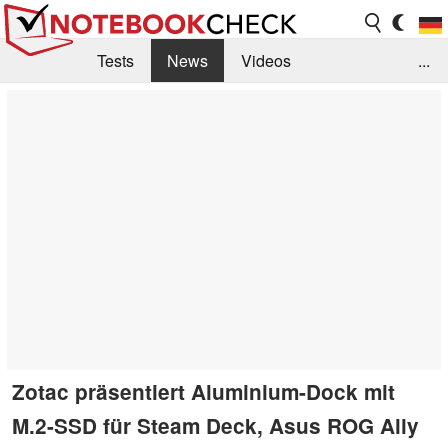
Tests
News
Videos
...
Benchmarks & Tech
Externe Tests
Kaufberatung
Deals
Suche
Jobs
Forum
Zotac präsentiert Aluminium-Dock mit
M.2-SSD für Steam Deck, Asus ROG Ally