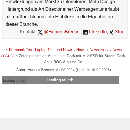
Entwicklungen am Markt zu informieren. Mein Design-
Hintergrund als Art Director einer Werbeagentur erlaubt
mir darüber hinaus tiefe Einblicke in die Eigenheiten
dieser Branche.
Kontakt:
@HannesBrecher
,
LinkedIn
,
Xing
>
Notebook Test, Laptop Test und News
>
News
>
Newsarchiv
>
News
2024-08
> Zotac präsentiert Aluminium-Dock mit M.2-SSD für Steam Deck,
Asus ROG Ally und Co.
Autor: Hannes Brecher, 21.08.2024 (Update: 18.02.2026)
loading failed!
loading failed!
Impressum
|
Team
|
Datenschutz
|
Kontakt
|
Cookie