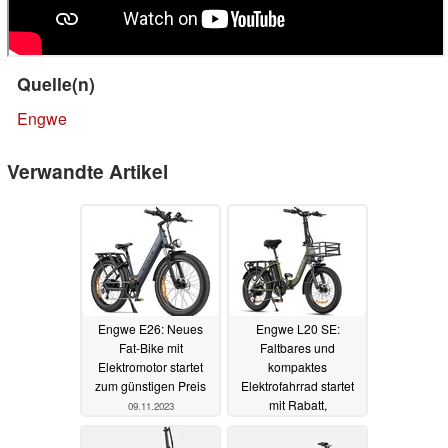
Quelle(n)
Engwe
Verwandte Artikel
Engwe E26: Neues
Engwe L20 SE:
Fat-Bike mit
Faltbares und
Elektromotor startet
kompaktes
zum günstigen Preis
Elektrofahrrad startet
mit Rabatt,
09.11.2023
Geschenken und
Versand aus der EU