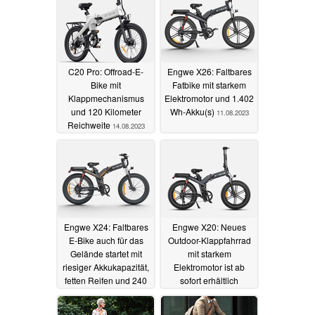
06.10.2023
C20 Pro: Offroad-E-
Engwe X26: Faltbares
Bike mit
Fatbike mit starkem
Klappmechanismus
Elektromotor und 1.402
und 120 Kilometer
Wh-Akku(s)
11.08.2023
Reichweite
14.08.2023
Engwe X24: Faltbares
Engwe X20: Neues
E-Bike auch für das
Outdoor-Klappfahrrad
Gelände startet mit
mit starkem
riesiger Akkukapazität,
Elektromotor ist ab
fetten Reifen und 240
sofort erhältlich
km Reichweite
07.08.2023
09.08.2023