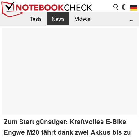
Tests
News
Videos
...
Benchmarks & Tech
Externe Tests
Kaufberatung
Deals
Suche
Jobs
Forum
Zum Start günstiger: Kraftvolles E-Bike
Engwe M20 fährt dank zwei Akkus bis zu