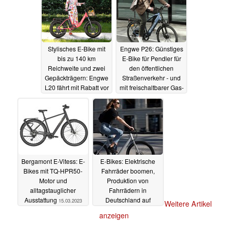
Stylisches E-Bike mit
Engwe P26: Günstiges
bis zu 140 km
E-Bike für Pendler für
Reichweite und zwei
den öffentlichen
Gepäckträgern: Engwe
Straßenverkehr - und
L20 fährt mit Rabatt vor
mit freischaltbarer Gas-
Funktion
10.05.2023
23.04.2023
Bergamont E-Vitess: E-
E-Bikes: Elektrische
Bikes mit TQ-HPR50-
Fahrräder boomen,
Motor und
Produktion von
alltagstauglicher
Fahrrädern in
Ausstattung
Deutschland auf
15.03.2023
Weitere Artikel
Allzeithoch
15.03.2023
anzeigen