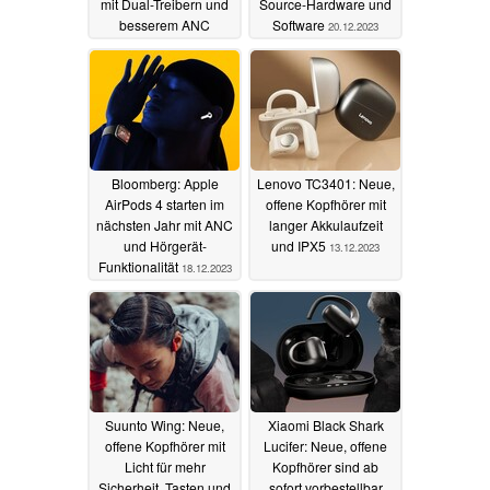
mit Dual-Treibern und
Source-Hardware und
besserem ANC
Software
20.12.2023
01.01.2024
Bloomberg: Apple
Lenovo TC3401: Neue,
AirPods 4 starten im
offene Kopfhörer mit
nächsten Jahr mit ANC
langer Akkulaufzeit
und Hörgerät-
und IPX5
13.12.2023
Funktionalität
18.12.2023
Suunto Wing: Neue,
Xiaomi Black Shark
offene Kopfhörer mit
Lucifer: Neue, offene
Licht für mehr
Kopfhörer sind ab
Sicherheit, Tasten und
sofort vorbestellbar