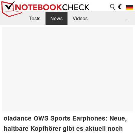
Tests
News
Videos
...
Benchmarks & Tech
Externe Tests
Kaufberatung
Deals
Suche
Jobs
Forum
oladance OWS Sports Earphones: Neue,
haltbare Kopfhörer gibt es aktuell noch