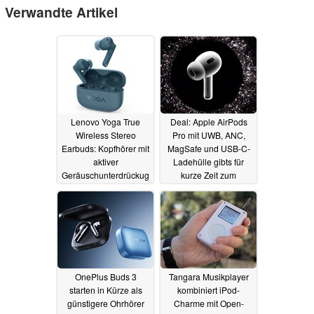
Verwandte Artikel
Lenovo Yoga True
Deal: Apple AirPods
Wireless Stereo
Pro mit UWB, ANC,
Earbuds: Kopfhörer mit
MagSafe und USB-C-
aktiver
Ladehülle gibts für
Geräuschunterdrückug
kurze Zeit zum
und IPX4
Bestpreis
09.01.2024
02.01.2024
OnePlus Buds 3
Tangara Musikplayer
starten in Kürze als
kombiniert iPod-
günstigere Ohrhörer
Charme mit Open-