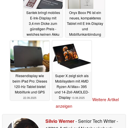
Santek bringt mobiles
Onyx Boox P6 ist ein
E-Ink-Display mit
neues, kompakteres
3,4 mm Dicke zum
Tablet mit E Ink-Display
günstigen Preis -
und
welches keinen Akku
Mobilfunkanbindung
benötigt
05.11.2025
09.10.2025
Riesendisplay wie
Super X zeigt sich als
beim iPad Pro: Dieses
Mobilsystem mit AMD
120‑Hz‑Tablet bietet
Ryzen AI Max+ 395
Mobilfunk und GPS
und 14-Zoll-AMOLED-
Display
22.09.2025
13.08.2025
Weitere Artikel