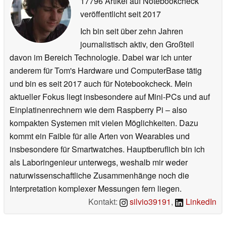
anzeigen
Silvio Werner
- Senior Tech Writer
-
17796 Artikel auf Notebookcheck
veröffentlicht
seit 2017
Ich bin seit über zehn Jahren
journalistisch aktiv, den Großteil
davon im Bereich Technologie. Dabei war ich unter
anderem für Tom's Hardware und ComputerBase tätig
und bin es seit 2017 auch für Notebookcheck. Mein
aktueller Fokus liegt insbesondere auf Mini-PCs und auf
Einplatinenrechnern wie dem Raspberry Pi – also
kompakten Systemen mit vielen Möglichkeiten. Dazu
kommt ein Faible für alle Arten von Wearables und
insbesondere für Smartwatches. Hauptberuflich bin ich
als Laboringenieur unterwegs, weshalb mir weder
naturwissenschaftliche Zusammenhänge noch die