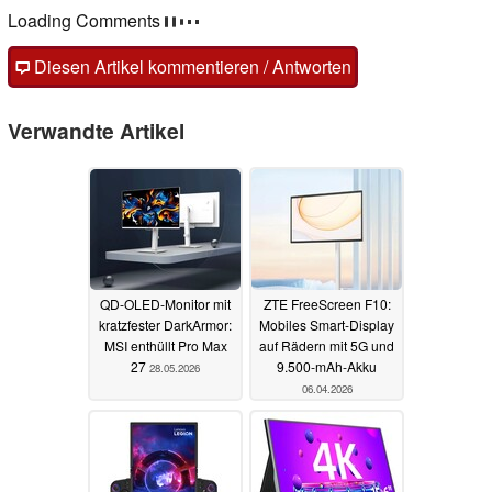
Kommentare
Fragen, Anregungen, zusätzliche Informationen zu diesem
Artikel? - Uns interessiert Deine Meinung (auch ohne
Anmeldung möglich)!
Diesen Artikel kommentieren / Antworten
Verwandte Artikel
QD-OLED-Monitor mit
ZTE FreeScreen F10:
kratzfester DarkArmor:
Mobiles Smart-Display
MSI enthüllt Pro Max
auf Rädern mit 5G und
27
9.500-mAh-Akku
28.05.2026
06.04.2026