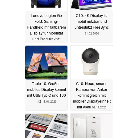
Lenovo Legion Go
C10: 4K-Display ist
Fold: Gaming-
mobil nutzbar und
Handheld mit faltbarem
unterstützt FreeSync
Display für Mobilität
21.02.2026
und Produktivität
02.03.2026
Table 10: Großes,
C10: Neue, smarte
mobiles Display kommt
Kamera von Anker
mit USB Typ C und 100
kommt gleich mit
Hz
mobiler Displayeinheit
18.01.2026
mit Akku
02.12.2025