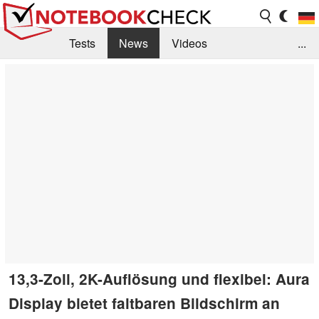
Tests
News
Videos
...
Benchmarks & Tech
Externe Tests
Kaufberatung
Deals
Suche
Jobs
Forum
13,3-Zoll, 2K-Auflösung und flexibel: Aura
Display bietet faltbaren Bildschirm an