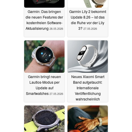
Garmin: Das bringen
Garmin Lily 2 bekommt
die neuen Features der
Update 8.26 – ist das
kostenfreien Software-
die Ruhe vor der Lily
Aktualisierung
3?
28.05.2026
27.05.2026
Garmin bringt neuen
Neues Xiaomi Smart
Lautlos-Modus per
Band aufgetaucht:
Update auf
Internationale
Smartwatches
Veröffentlichung
27.05.2026
wahrscheinlich
23.05.2026