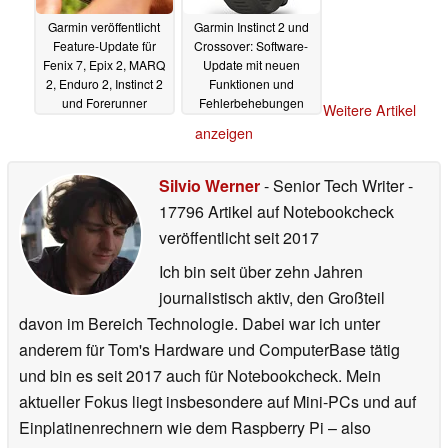
Garmin veröffentlicht
Garmin Instinct 2 und
Feature-Update für
Crossover: Software-
Fenix 7, Epix 2, MARQ
Update mit neuen
2, Enduro 2, Instinct 2
Funktionen und
und Forerunner
Fehlerbehebungen
Weitere Artikel
06.06.2023
15.04.2023
anzeigen
Silvio Werner
- Senior Tech Writer
-
17796 Artikel auf Notebookcheck
veröffentlicht
seit 2017
Ich bin seit über zehn Jahren
journalistisch aktiv, den Großteil
davon im Bereich Technologie. Dabei war ich unter
anderem für Tom's Hardware und ComputerBase tätig
und bin es seit 2017 auch für Notebookcheck. Mein
aktueller Fokus liegt insbesondere auf Mini-PCs und auf
Einplatinenrechnern wie dem Raspberry Pi – also