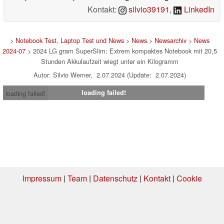
Kontakt:
silvio39191
,
LinkedIn
>
Notebook Test, Laptop Test und News
>
News
>
Newsarchiv
>
News
2024-07
> 2024 LG gram SuperSlim: Extrem kompaktes Notebook mit 20,5
Stunden Akkulaufzeit wiegt unter ein Kilogramm
Autor: Silvio Werner, 2.07.2024 (Update: 2.07.2024)
loading failed!
loading failed!
Impressum
|
Team
|
Datenschutz
|
Kontakt
|
Cookie
Einstellungen
| 04.08.2026 14:12
* Beim Kauf über einen Affiliate-Link kann Notebookcheck eine Vergütung
erhalten. Vielen Dank für Ihre Unterstützung!.