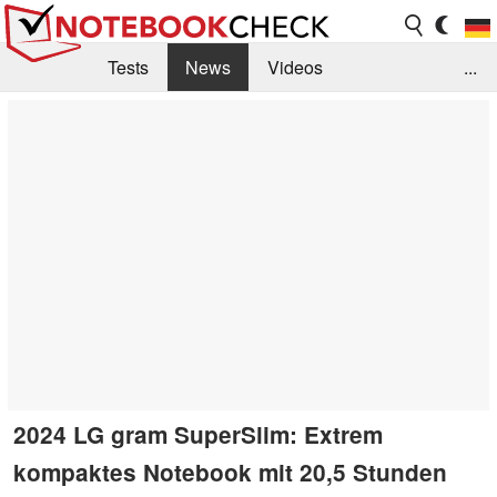
Tests
News
Videos
...
Benchmarks & Tech
Externe Tests
Kaufberatung
Deals
Suche
Jobs
Forum
2024 LG gram SuperSlim: Extrem
kompaktes Notebook mit 20,5 Stunden