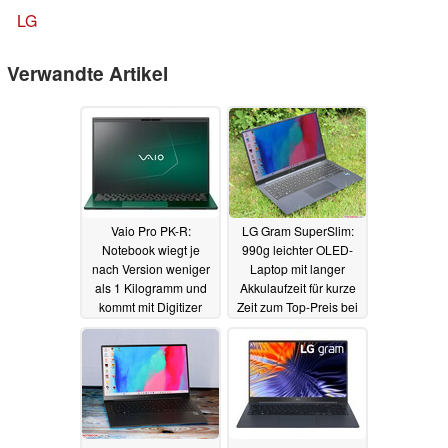
LG
Verwandte Artikel
Vaio Pro PK-R:
LG Gram SuperSlim:
Notebook wiegt je
990g leichter OLED-
nach Version weniger
Laptop mit langer
als 1 Kilogramm und
Akkulaufzeit für kurze
kommt mit Digitizer
Zeit zum Top-Preis bei
Amazon
03.11.2024
16.02.2024