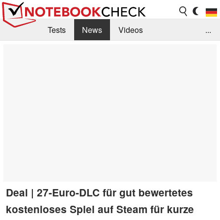
Tests
News
Videos
...
Benchmarks & Tech
Externe Tests
Kaufberatung
Deals
Suche
Jobs
Forum
Deal | 27-Euro-DLC für gut bewertetes
kostenloses Spiel auf Steam für kurze