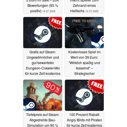
Bewertungen (93 %
Zahnarzt eines
positiv)
Haifischs
14.07.2025
12.07.2025
Gratis auf Steam:
Kostenloses Spiel im
Ungewöhnlicher und
Wert von 39 Euro:
gut bewerteter
"Wirklich spaßig und
Dungeon-Crawler-Mix
fesselnd" –
für kurze Zeit kostenlos
Strategischer
spielbar
Weltraumkampftitel mit
12.07.2025
sehr guten Kritiken jetzt
kostenlos auf Steam zu
haben
11.07.2025
Tiefstpreis auf Steam:
100 Prozent Rabatt:
Abgedrehte Bau-
Angry Birds mit Piraten
Simulation um 90 %
für kurze Zeit kostenlos