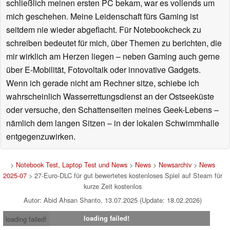
schließlich meinen ersten PC bekam, war es vollends um
mich geschehen. Meine Leidenschaft fürs Gaming ist
seitdem nie wieder abgeflacht. Für Notebookcheck zu
schreiben bedeutet für mich, über Themen zu berichten, die
mir wirklich am Herzen liegen – neben Gaming auch gerne
über E-Mobilität, Fotovoltaik oder innovative Gadgets.
Wenn ich gerade nicht am Rechner sitze, schiebe ich
wahrscheinlich Wasserrettungsdienst an der Ostseeküste
oder versuche, den Schattenseiten meines Geek-Lebens –
nämlich dem langen Sitzen – in der lokalen Schwimmhalle
entgegenzuwirken.
>
Notebook Test, Laptop Test und News
>
News
>
Newsarchiv
>
News
2025-07
> 27-Euro-DLC für gut bewertetes kostenloses Spiel auf Steam für
kurze Zeit kostenlos
Autor: Abid Ahsan Shanto, 13.07.2025 (Update: 18.02.2026)
loading failed!
loading failed!