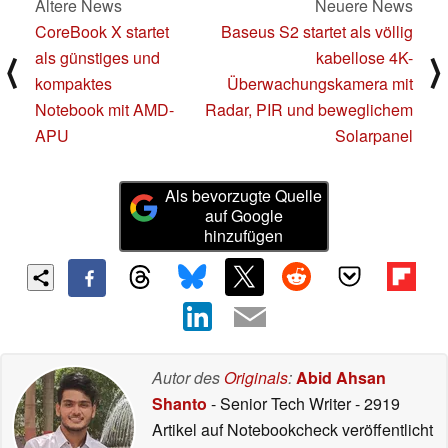
Ältere News
Neuere News
CoreBook X startet
Baseus S2 startet als völlig
als günstiges und
kabellose 4K-
⟨
⟩
kompaktes
Überwachungskamera mit
Notebook mit AMD-
Radar, PIR und beweglichem
APU
Solarpanel
Als bevorzugte Quelle
auf Google
hinzufügen
Autor des
Originals
:
Abid Ahsan
Shanto
- Senior Tech Writer
- 2919
Artikel auf Notebookcheck veröffentlicht