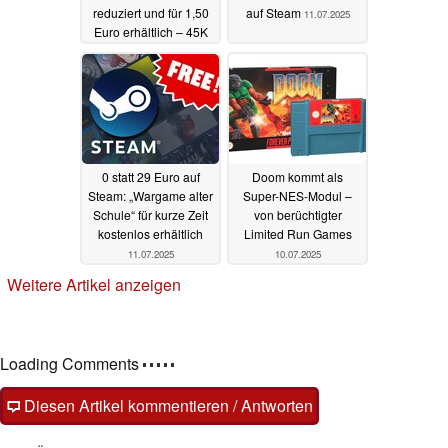
reduziert und für 1,50
auf Steam
11.07.2025
Euro erhältlich – 45K
Reviews, 95 % positiv
11.07.2025
0 statt 29 Euro auf
Doom kommt als
Steam: „Wargame alter
Super-NES-Modul –
Schule“ für kurze Zeit
von berüchtigter
kostenlos erhältlich
Limited Run Games
11.07.2025
10.07.2025
Weitere Artikel anzeigen
Loading Comments
Diesen Artikel kommentieren / Antworten