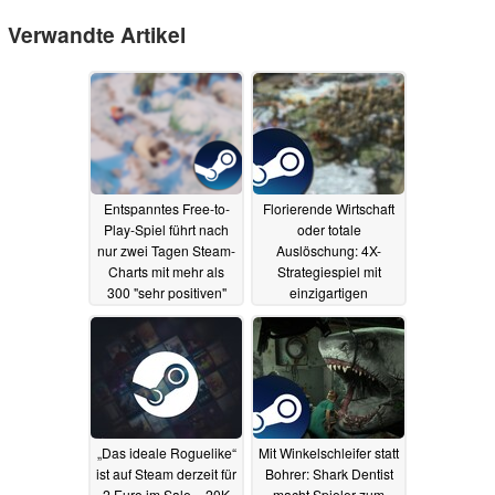
Verwandte Artikel
Entspanntes Free-to-
Florierende Wirtschaft
Play-Spiel führt nach
oder totale
nur zwei Tagen Steam-
Auslöschung: 4X-
Charts mit mehr als
Strategiespiel mit
300 "sehr positiven"
einzigartigen
Bewertungen an
Fraktionen auf Steam
für 2,50 Euro im
14.07.2025
Angebot
14.07.2025
„Das ideale Roguelike“
Mit Winkelschleifer statt
ist auf Steam derzeit für
Bohrer: Shark Dentist
2 Euro im Sale – 20K
macht Spieler zum