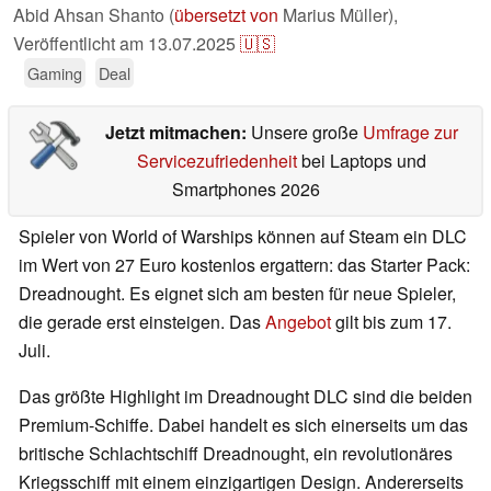
Abid Ahsan Shanto (
übersetzt von
Marius Müller),
Veröffentlicht am
13.07.2025
🇺🇸
Gaming
Deal
Jetzt mitmachen:
Unsere große
Umfrage zur
Servicezufriedenheit
bei Laptops und
Smartphones 2026
Spieler von World of Warships können auf Steam ein DLC
im Wert von 27 Euro kostenlos ergattern: das Starter Pack:
Dreadnought. Es eignet sich am besten für neue Spieler,
die gerade erst einsteigen. Das
Angebot
gilt bis zum 17.
Juli.
Das größte Highlight im Dreadnought DLC sind die beiden
Premium-Schiffe. Dabei handelt es sich einerseits um das
britische Schlachtschiff Dreadnought, ein revolutionäres
Kriegsschiff mit einem einzigartigen Design. Andererseits