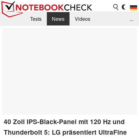
Tests
News
Videos
...
Benchmarks & Tech
Externe Tests
Kaufberatung
Deals
Suche
Jobs
Forum
40 Zoll IPS-Black-Panel mit 120 Hz und
Thunderbolt 5: LG präsentiert UltraFine