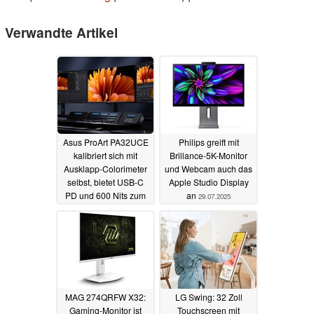
Verwandte Artikel
Asus ProArt PA32UCE
Philips greift mit
kalibriert sich mit
Brillance-5K-Monitor
Ausklapp-Colorimeter
und Webcam auch das
selbst, bietet USB-C
Apple Studio Display
PD und 600 Nits zum
an
29.07.2025
Mittelklasse-Preis
31.07.2025
MAG 274QRFW X32:
LG Swing: 32 Zoll
Gaming-Monitor ist
Touchscreen mit