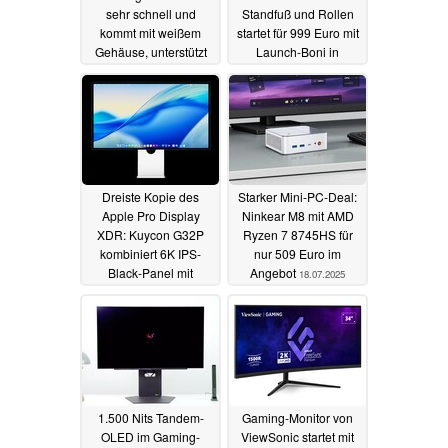
sehr schnell und
Standfuß und Rollen
kommt mit weißem
startet für 999 Euro mit
Gehäuse, unterstützt
Launch-Boni in
auch PlayStation 5 und
Deutschland
21.07.2025
Co.
28.07.2025
Dreiste Kopie des
Starker Mini-PC-Deal:
Apple Pro Display
Ninkear M8 mit AMD
XDR: Kuycon G32P
Ryzen 7 8745HS für
kombiniert 6K IPS-
nur 509 Euro im
Black-Panel mit
Angebot
18.07.2025
bekanntem Design
21.07.2025
1.500 Nits Tandem-
Gaming-Monitor von
OLED im Gaming-
ViewSonic startet mit