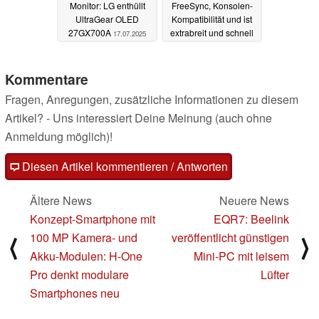
Monitor: LG enthüllt
FreeSync, Konsolen-
UltraGear OLED
Kompatibilität und ist
27GX700A
extrabreit und schnell
17.07.2025
17.07.2025
Kommentare
Fragen, Anregungen, zusätzliche Informationen zu diesem
Artikel? - Uns interessiert Deine Meinung (auch ohne
Anmeldung möglich)!
Diesen Artikel kommentieren / Antworten
Ältere News
Neuere News
Konzept-Smartphone mit
EQR7: Beelink
100 MP Kamera- und
veröffentlicht günstigen
⟨
⟩
Akku-Modulen: H-One
Mini-PC mit leisem
Pro denkt modulare
Lüfter
Smartphones neu