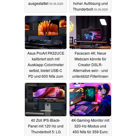
ausgestattet
hoher Auflösung und
05.09.2025
Thunderbolt
03.09.2025
Asus ProArt PA32UCE
Facecam 4K: Neue
kalibriert sich mit
Webcam könnte für
Ausklapp-Colorimeter
Creator DSLR-
selbst, bietet USB-C
Alternative sein - und
PD und 600 Nits zum
unterstützt Filterlinsen
Mittelklasse-Preis
29.07.2025
31.07.2025
40 Zoll IPS-Black-
4K-Gaming-Monitor mit
Panel mit 120 Hz und
320-Hz-Modus und
Thunderbolt 5: LG
450 Nits für 359 Euro: