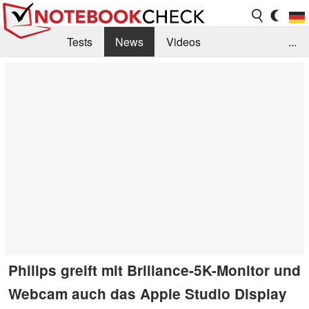
Tests
News
Videos
...
Benchmarks & Tech
Externe Tests
Kaufberatung
Deals
Suche
Jobs
Forum
Philips greift mit Brillance-5K-Monitor und
Webcam auch das Apple Studio Display