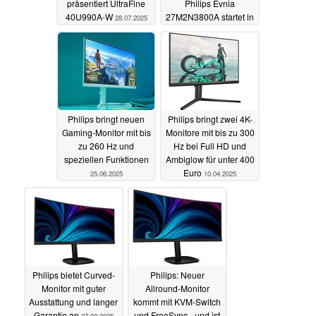
präsentiert UltraFine
Philips Evnia
40U990A-W
27M2N3800A startet in
28.07.2025
den Verkauf
10.07.2025
Philips bringt neuen
Philips bringt zwei 4K-
Gaming-Monitor mit bis
Monitore mit bis zu 300
zu 260 Hz und
Hz bei Full HD und
speziellen Funktionen
Ambiglow für unter 400
Euro
25.06.2025
10.04.2025
Philips bietet Curved-
Philips: Neuer
Monitor mit guter
Allround-Monitor
Ausstattung und langer
kommt mit KVM-Switch
Garantie an
und FreeSync - und ist
27.02.2025