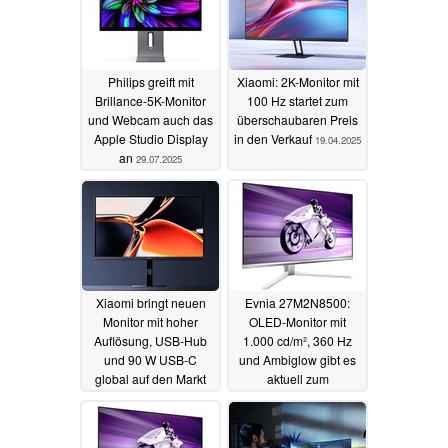
Philips greift mit
Xiaomi: 2K-Monitor mit
Brillance-5K-Monitor
100 Hz startet zum
und Webcam auch das
überschaubaren Preis
Apple Studio Display
in den Verkauf
19.04.2025
an
29.07.2025
Xiaomi bringt neuen
Evnia 27M2N8500:
Monitor mit hoher
OLED-Monitor mit
Auflösung, USB-Hub
1.000 cd/m², 360 Hz
und 90 W USB-C
und Ambiglow gibt es
global auf den Markt
aktuell zum
Schnäppchenpreis
11.04.2025
17.12.2024