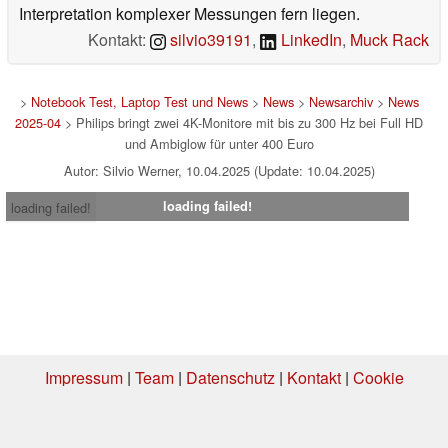
Interpretation komplexer Messungen fern liegen.
Kontakt:
silvio39191
,
LinkedIn
,
Muck Rack
>
Notebook Test, Laptop Test und News
>
News
>
Newsarchiv
>
News
2025-04
> Philips bringt zwei 4K-Monitore mit bis zu 300 Hz bei Full HD
und Ambiglow für unter 400 Euro
Autor: Silvio Werner, 10.04.2025 (Update: 10.04.2025)
loading failed!
loading failed!
Impressum
|
Team
|
Datenschutz
|
Kontakt
|
Cookie
Einstellungen
| 07.08.2026 20:34
* Beim Kauf über einen Affiliate-Link kann Notebookcheck eine Vergütung