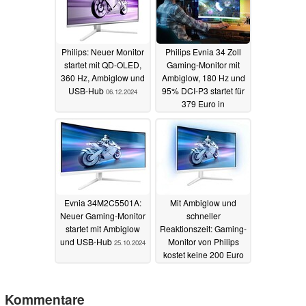
Philips: Neuer Monitor
Philips Evnia 34 Zoll
startet mit QD-OLED,
Gaming-Monitor mit
360 Hz, Ambiglow und
Ambiglow, 180 Hz und
USB-Hub
95% DCI-P3 startet für
06.12.2024
379 Euro in
Deutschland
28.11.2024
Evnia 34M2C5501A:
Mit Ambiglow und
Neuer Gaming-Monitor
schneller
startet mit Ambiglow
Reaktionszeit: Gaming-
und USB-Hub
Monitor von Philips
25.10.2024
kostet keine 200 Euro
09.10.2024
Kommentare