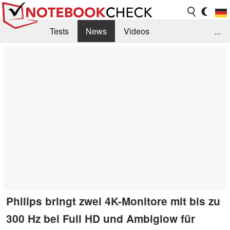
Tests
News
Videos
...
Benchmarks & Tech
Externe Tests
Kaufberatung
Deals
Suche
Jobs
Forum
Philips bringt zwei 4K-Monitore mit bis zu
300 Hz bei Full HD und Ambiglow für