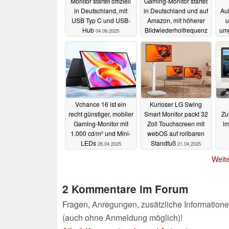
Monitor startet offiziell
Gaming-Monitor startet
in Deutschland, mit
in Deutschland und auf
Au
USB Typ C und USB-
Amazon, mit höherer
u
Hub
Bildwiederholfrequenz
umg
04.09.2025
21.08.2025
Vchance 16 ist ein
Kurioser LG Swing
recht günstiger, mobiler
Smart Monitor packt 32
Zu
Gaming-Monitor mit
Zoll Touchscreen mit
i
1.000 cd/m² und Mini-
webOS auf rollbaren
LEDs
Standfuß
26.04.2025
21.04.2025
Weite
2 Kommentare im Forum
Fragen, Anregungen, zusätzliche Informatione
(auch ohne Anmeldung möglich)!