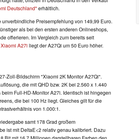
igt hatte, offiziell in Deutschland in den Verkauf
omi Deutschland
erhältlich.
ne unverbindliche Preisempfehlung von 149,99 Euro.
 günstiger als bei den ersten anderen Onlineshops,
e offerieren. Im Vergleich zum bereits seit
n
Xiaomi A27i
liegt der A27Qi um 50 Euro höher.
7-Zoll-Bildschirm "Xiaomi 2K Monitor A27Qi".
Auflösung, die mit QHD bzw. 2K bei 2.560 x 1.440
ls beim Full-HD-Monitor A27i. Identisch ist hingegen
ens, die bei 100 Hz liegt. Gleiches gilt für die
trastverhältnis von 1.000:1.
ldwiedergabe samt 178 Grad großem
 ist mit DeltaE<2 relativ genau kalibriert. Dazu
8 Bit mit 16,7 Millionen darstellbaren Farben den