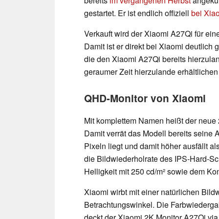
bereits
im vergangenen Herbst
angekünd
gestartet. Er ist endlich offiziell
bei Xia
Verkauft wird der Xiaomi A27Qi für ei
Damit ist er direkt bei Xiaomi deutlich
die den Xiaomi A27Qi bereits hierzuland
geraumer Zeit hierzulande erhältliche
QHD-Monitor von Xiaomi
Mit komplettem Namen heißt der neue 2
Damit verrät das Modell bereits seine 
Pixeln liegt und damit höher ausfällt a
die Bildwiederholrate des IPS-Hard-Scre
Helligkeit mit 250 cd/m² sowie dem Kon
Xiaomi wirbt mit einer natürlichen Bi
Betrachtungswinkel. Die Farbwiedergabe
deckt der Xiaomi 2K Monitor A27Qi via 