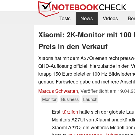
Tests
News
Videos
Be
Xiaomi: 2K-Monitor mit 100
Preis in den Verkauf
Xiaomi hat mit dem A27Qi einen recht preisw
QHD-Auflösung offiziell hierzulande in den V
knapp 150 Euro bietet er 100 Hz Bildwiederho
genaue Farbwiedergabe und mehrere Anschl
Marcus Schwarten
,
Veröffentlicht am
19.04.2
Monitor
Business
Launch
Erst
kürzlich
hatte sich der globale La
Monitors A27Ui von Xiaomi angekündig
Xiaomi A27Qi ein weiteres Modell der 