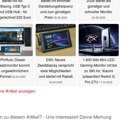
startet mit 4K-
startet mit erhöhter
2026 startet als
flösung, USB Typ C
Darstellungsfrequenz
günstiger und
nd USB-Hub - für
und zum günstigen
schneller Monitor
erechnet 222 Euro
Preis
09.08.2025
02.08.2025
12.08.2025
PinRuis: Dieser
DS5: Neues
1.600 Nits Mini-LED
satzmonitor kommt
Zweitdisplay verspricht
Gaming-Monitor mit bis
m ungewöhnlichem
viele Möglichkeiten
zu 360 Hz: Xiaomi
Format
und startet mit Rabatt
präsentiert Redmi G
20.04.2025
Pro 27U
18.04.2025
17.04.2025
re Artikel anzeigen
n zu diesem Artikel? - Uns interessiert Deine Meinung