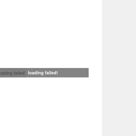
loading failed!
loading failed!