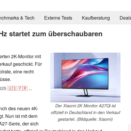
nchmarks & Tech
Externe Tests
Kaufberatung
Deal
 Hz startet zum überschaubaren
erten 2K-Monitor mit
erkauf geschickt. Für
lrate, eine recht
üsse.
025
🇺🇸
🇫🇷
...
Der Xiaomi 2K Monitor A27Qi ist
unch des neuen 4K-
offiziell in Deutschland in den Verkauf
t. Nun ist mit dem
gestartet. (Bildquelle: Xiaomi)
A27-Serie, der sich