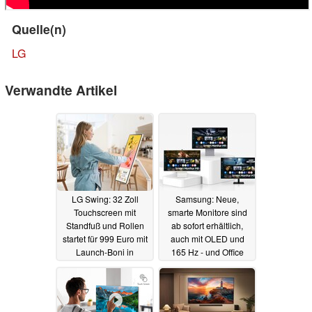
Quelle(n)
LG
Verwandte Artikel
LG Swing: 32 Zoll
Samsung: Neue,
Touchscreen mit
smarte Monitore sind
Standfuß und Rollen
ab sofort erhältlich,
startet für 999 Euro mit
auch mit OLED und
Launch-Boni in
165 Hz - und Office
Deutschland
ohne PC
21.07.2025
26.06.2025