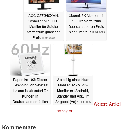
AOC Q27G40XMN:
Xiaomi: 2K-Monitor mit
Schneller Mini-LED-
100 Hz startet zum
Monitor für Spieler
überschaubaren Preis
startet zum günstigen
in den Verkauf
19.04.2025
Preis
19.04.2025
Paperlike 103: Dieser
Vielseitig einsetzbar:
E-Ink-Monitor bietet 60
Mobiler 32 Zoll 4K-
Hz und ist ab sofort für
Monitor mit Android,
Kunden in
Ständer und Akku im
Deutschland erhältlich
Angebot (Ad)
16.04.2025
Weitere Artikel
18.04.2025
anzeigen
Kommentare