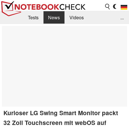
Tests
News
Videos
...
Benchmarks & Tech
Externe Tests
Kaufberatung
Deals
Suche
Jobs
Forum
Kurioser LG Swing Smart Monitor packt
32 Zoll Touchscreen mit webOS auf