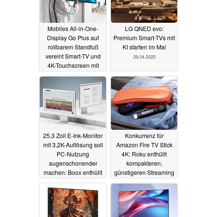
Mobiles All-in-One-
LG QNED evo:
Display Go Plus auf
Premium Smart-TVs mit
rollbarem Standfuß
KI starten im Mai
vereint Smart-TV und
29.04.2025
4K-Touchscreen mit
Android
12.05.2025
25,3 Zoll E-Ink-Monitor
Konkurrenz für
mit 3,2K-Auflösung soll
Amazon Fire TV Stick
PC-Nutzung
4K: Roku enthüllt
augenschonender
kompakteren,
machen: Boox enthüllt
günstigeren Streaming
Mira Pro Color
Stick (Plus)
23.04.2025
28.04.2025