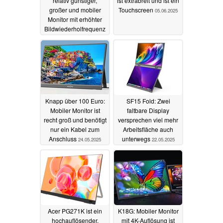
relativ günstiger,
ist extrabreit und ist ein
großer und mobiler
Touchscreen
05.06.2025
Monitor mit erhöhter
Bildwiederholfrequenz
07.06.2025
Knapp über 100 Euro:
SF15 Fold: Zwei
Mobiler Monitor ist
faltbare Display
recht groß und benötigt
versprechen viel mehr
nur ein Kabel zum
Arbeitsfläche auch
Anschluss
unterwegs
24.05.2025
22.05.2025
Acer PG271K ist ein
K18G: Mobiler Monitor
hochauflösender,
mit 4K-Auflösung ist