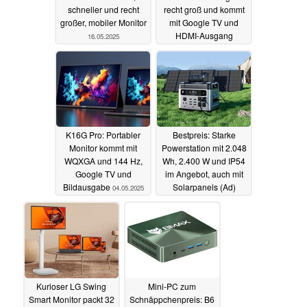
schneller und recht
recht groß und kommt
großer, mobiler Monitor
mit Google TV und
HDMI-Ausgang
16.05.2025
11.05.2025
K16G Pro: Portabler
Bestpreis: Starke
Monitor kommt mit
Powerstation mit 2.048
WQXGA und 144 Hz,
Wh, 2.400 W und IP54
Google TV und
im Angebot, auch mit
Bildausgabe
Solarpanels (Ad)
04.05.2025
22.04.2025
Kurioser LG Swing
Mini-PC zum
Smart Monitor packt 32
Schnäppchenpreis: B6