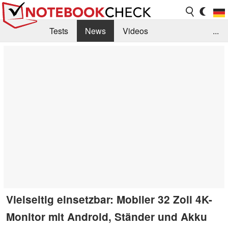
Tests
News
Videos
...
Benchmarks & Tech
Externe Tests
Kaufberatung
Deals
Suche
Jobs
Forum
Vielseitig einsetzbar: Mobiler 32 Zoll 4K-
Monitor mit Android, Ständer und Akku