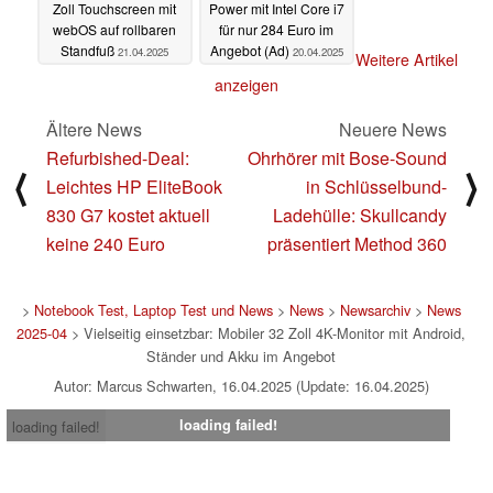
Zoll Touchscreen mit
Power mit Intel Core i7
webOS auf rollbaren
für nur 284 Euro im
Standfuß
Angebot (Ad)
21.04.2025
20.04.2025
Weitere Artikel
anzeigen
Ältere News
Neuere News
Refurbished-Deal:
Ohrhörer mit Bose-Sound
⟨
⟩
Leichtes HP EliteBook
in Schlüsselbund-
830 G7 kostet aktuell
Ladehülle: Skullcandy
keine 240 Euro
präsentiert Method 360
>
Notebook Test, Laptop Test und News
>
News
>
Newsarchiv
>
News
2025-04
> Vielseitig einsetzbar: Mobiler 32 Zoll 4K-Monitor mit Android,
Ständer und Akku im Angebot
Autor: Marcus Schwarten, 16.04.2025 (Update: 16.04.2025)
loading failed!
loading failed!