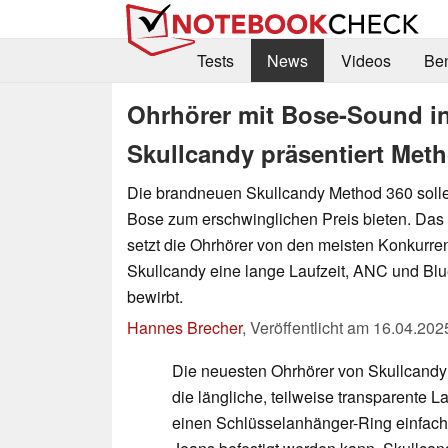
Tests
News
Videos
Be
Ohrhörer mit Bose-Sound i
Skullcandy präsentiert Met
Die brandneuen Skullcandy Method 360 sol
Bose zum erschwinglichen Preis bieten. Das
setzt die Ohrhörer von den meisten Konkurre
Skullcandy eine lange Laufzeit, ANC und Blue
bewirbt.
Hannes Brecher
,
Veröffentlicht am
16.04.202
Die neuesten Ohrhörer von Skullcandy 
die längliche, teilweise transparente L
einen Schlüsselanhänger-Ring einfach