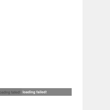
loading failed!
loading failed!