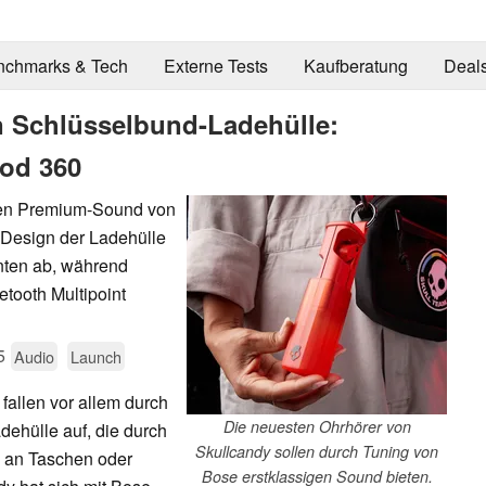
nchmarks & Tech
Externe Tests
Kaufberatung
Deal
n Schlüsselbund-Ladehülle:
hod 360
len Premium-Sound von
 Design der Ladehülle
nten ab, während
tooth Multipoint
5
Audio
Launch
fallen vor allem durch
Die neuesten Ohrhörer von
adehülle auf, die durch
Skullcandy sollen durch Tuning von
 an Taschen oder
Bose erstklassigen Sound bieten.