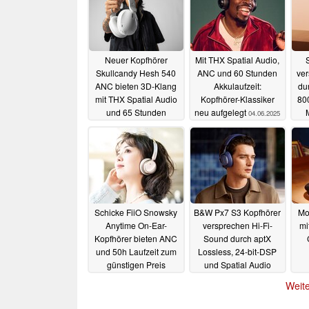
Neuer Kopfhörer
Mit THX Spatial Audio,
Skullcandy Hesh 540
ANC und 60 Stunden
ver
ANC bieten 3D-Klang
Akkulaufzeit:
du
mit THX Spatial Audio
Kopfhörer-Klassiker
80
und 65 Stunden
neu aufgelegt
04.06.2025
Akkulaufzeit
07.07.2025
Schicke FiiO Snowsky
B&W Px7 S3 Kopfhörer
Mob
Anytime On-Ear-
versprechen Hi-Fi-
mi
Kopfhörer bieten ANC
Sound durch aptX
und 50h Laufzeit zum
Lossless, 24-bit-DSP
günstigen Preis
und Spatial Audio
A
28.04.2025
24.04.2025
Weite