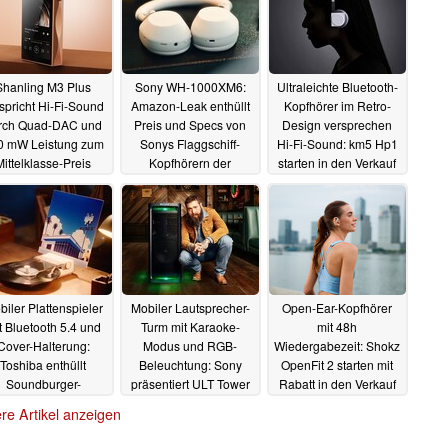
Shanling M3 Plus
Sony WH-1000XM6:
Ultraleichte Bluetooth-
spricht Hi-Fi-Sound
Amazon-Leak enthüllt
Kopfhörer im Retro-
rch Quad-DAC und
Preis und Specs von
Design versprechen
0 mW Leistung zum
Sonys Flaggschiff-
Hi-Fi-Sound: km5 Hp1
Mittelklasse-Preis
Kopfhörern der
starten in den Verkauf
nächsten Generation
05.05.2025
29.04.2025
03.05.2025
iler Plattenspieler
Mobiler Lautsprecher-
Open-Ear-Kopfhörer
t Bluetooth 5.4 und
Turm mit Karaoke-
mit 48h
Cover-Halterung:
Modus und RGB-
Wiedergabezeit: Shokz
Toshiba enthüllt
Beleuchtung: Sony
OpenFit 2 starten mit
Soundburger-
präsentiert ULT Tower
Rabatt in den Verkauf
lternative
9
12.04.2025
09.04.2025
08.04.2025
re Artikel anzeigen