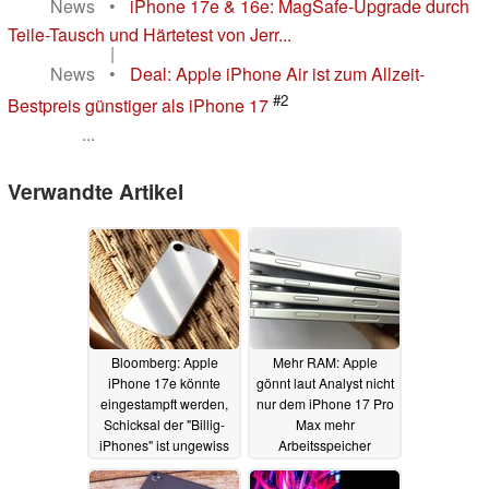
News
•
iPhone 17e & 16e: MagSafe-Upgrade durch
Teile-Tausch und Härtetest von Jerr...
|
News
•
Deal: Apple iPhone Air ist zum Allzeit-
#2
Bestpreis günstiger als iPhone 17
...
Verwandte Artikel
Bloomberg: Apple
Mehr RAM: Apple
iPhone 17e könnte
gönnt laut Analyst nicht
eingestampft werden,
nur dem iPhone 17 Pro
Schicksal der "Billig-
Max mehr
iPhones" ist ungewiss
Arbeitsspeicher
28.04.2025
25.04.2025