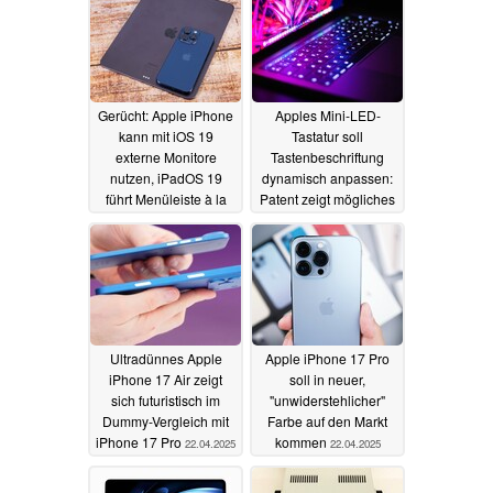
Gerücht: Apple iPhone
Apples Mini-LED-
kann mit iOS 19
Tastatur soll
externe Monitore
Tastenbeschriftung
nutzen, iPadOS 19
dynamisch anpassen:
führt Menüleiste à la
Patent zeigt mögliches
macOS ein
MacBook-Upgrade
24.04.2025
22.04.2025
Ultradünnes Apple
Apple iPhone 17 Pro
iPhone 17 Air zeigt
soll in neuer,
sich futuristisch im
"unwiderstehlicher"
Dummy-Vergleich mit
Farbe auf den Markt
iPhone 17 Pro
kommen
22.04.2025
22.04.2025