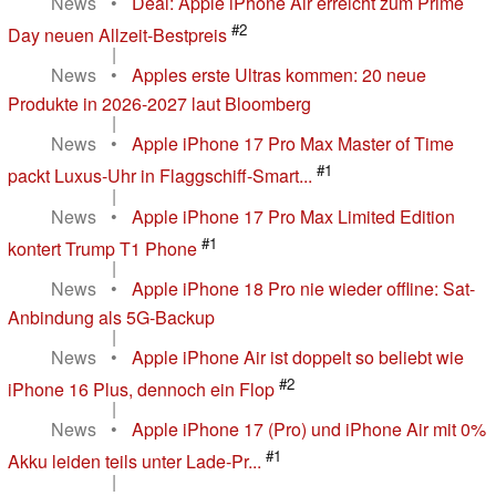
News
•
Deal: Apple iPhone Air erreicht zum Prime
#2
Day neuen Allzeit-Bestpreis
|
News
•
Apples erste Ultras kommen: 20 neue
Produkte in 2026-2027 laut Bloomberg
|
News
•
Apple iPhone 17 Pro Max Master of Time
#1
packt Luxus-Uhr in Flaggschiff-Smart...
|
News
•
Apple iPhone 17 Pro Max Limited Edition
#1
kontert Trump T1 Phone
|
News
•
Apple iPhone 18 Pro nie wieder offline: Sat-
Anbindung als 5G-Backup
|
News
•
Apple iPhone Air ist doppelt so beliebt wie
#2
iPhone 16 Plus, dennoch ein Flop
|
News
•
Apple iPhone 17 (Pro) und iPhone Air mit 0%
#1
Akku leiden teils unter Lade-Pr...
|