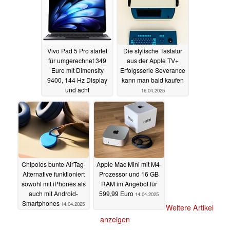
Vivo Pad 5 Pro startet
Die stylische Tastatur
für umgerechnet 349
aus der Apple TV+
Euro mit Dimensity
Erfolgsserie Severance
9400, 144 Hz Display
kann man bald kaufen
und acht
16.04.2025
Lautsprechern
21.04.2025
Chipolos bunte AirTag-
Apple Mac Mini mit M4-
Alternative funktioniert
Prozessor und 16 GB
sowohl mit iPhones als
RAM im Angebot für
auch mit Android-
599,99 Euro
14.04.2025
Smartphones
14.04.2025
Weitere Artikel
anzeigen