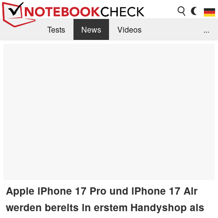
Tests
News
Videos
...
Benchmarks & Tech
Externe Tests
Kaufberatung
Deals
Suche
Jobs
Forum
Apple iPhone 17 Pro und iPhone 17 Air
werden bereits in erstem Handyshop als