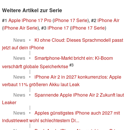
Weitere Artikel zur Serie
#1
Apple iPhone 17 Pro
(
iPhone 17 Serie
), #2
iPhone Air
(
iPhone Air Serie
), #3
iPhone 17
(
iPhone 17 Serie
)
News
•
KI ohne Cloud: Dieses Sprachmodell passt
jetzt auf dein iPhone
|
News
•
Smartphone-Markt bricht ein: KI-Boom
#3
verschärft globale Speicherkrise
|
News
•
iPhone Air 2 in 2027 konkurrenzlos: Apple
verbaut 11% größeren Akku laut Leak
|
News
•
Spannende Apple iPhone Air 2 Zukunft laut
Leaker
|
News
•
Apples günstigstes iPhone auch 2027 mit
industrieweit wohl schlechtestem Di...
|