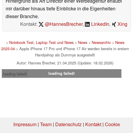
Hintergrund als Art Director einer Werbeagentur erlaubt
mir darüber hinaus tiefe Einblicke in die Eigenheiten
dieser Branche.
Kontakt:
@HannesBrecher
,
LinkedIn
,
Xing
>
Notebook Test, Laptop Test und News
>
News
>
Newsarchiv
>
News
2025-04
> Apple iPhone 17 Pro und iPhone 17 Air werden bereits in erstem
Handyshop als Dummys ausgestellt
Autor: Hannes Brecher, 21.04.2025 (Update: 18.02.2026)
loading failed!
loading failed!
Impressum
|
Team
|
Datenschutz
|
Kontakt
|
Cookie
Einstellungen
| 31.07.2026 18:25