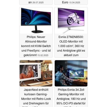
an
Euro
29.07.2025
10.04.2025
Philips: Neuer
Evnia 27M2N8500:
Allround-Monitor
OLED-Monitor mit
kommt mit KVM-Switch
1.000 cd/m², 360 Hz
und FreeSync - und ist
und Ambiglow gibt es
gekrümmt
aktuell zum
15.02.2025
Schnäppchenpreis
17.12.2024
JapanNext enthüllt
Philips Evnia 34 Zoll
kuriosen Gaming-
Gaming-Monitor mit
Monitor mit Retro-Look
Ambiglow, 180 Hz und
und Drehreglern für
95% DCI-P3 startet für