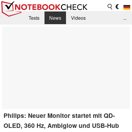
Tests
News
Videos
...
Benchmarks & Tech
Externe Tests
Kaufberatung
Deals
Suche
Jobs
Forum
Philips: Neuer Monitor startet mit QD-
OLED, 360 Hz, Ambiglow und USB-Hub