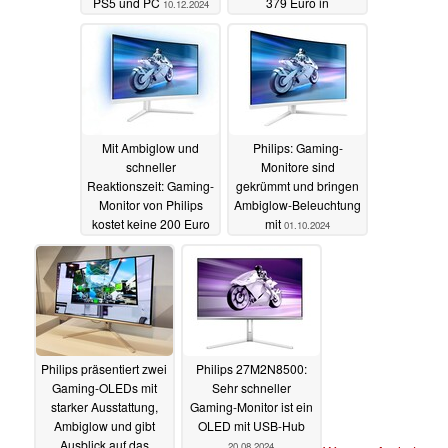
PS5 und PC
379 Euro in
10.12.2024
Deutschland
28.11.2024
Mit Ambiglow und
Philips: Gaming-
schneller
Monitore sind
Reaktionszeit: Gaming-
gekrümmt und bringen
Monitor von Philips
Ambiglow-Beleuchtung
kostet keine 200 Euro
mit
01.10.2024
09.10.2024
Philips präsentiert zwei
Philips 27M2N8500:
Gaming-OLEDs mit
Sehr schneller
starker Ausstattung,
Gaming-Monitor ist ein
Ambiglow und gibt
OLED mit USB-Hub
Ausblick auf das
20.08.2024