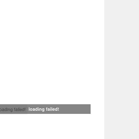
loading failed!
loading failed!