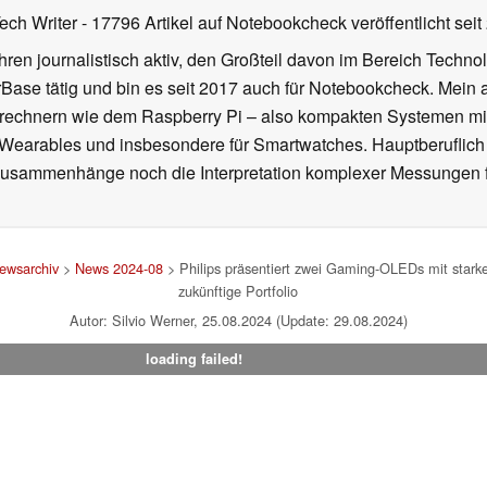
Tech Writer
- 17796 Artikel auf Notebookcheck veröffentlicht
seit
ahren journalistisch aktiv, den Großteil davon im Bereich Techn
se tätig und bin es seit 2017 auch für Notebookcheck. Mein ak
rechnern wie dem Raspberry Pi – also kompakten Systemen mit
n Wearables und insbesondere für Smartwatches. Hauptberuflich
Zusammenhänge noch die Interpretation komplexer Messungen f
ewsarchiv
>
News 2024-08
> Philips präsentiert zwei Gaming-OLEDs mit starke
zukünftige Portfolio
Autor: Silvio Werner, 25.08.2024 (Update: 29.08.2024)
loading failed!