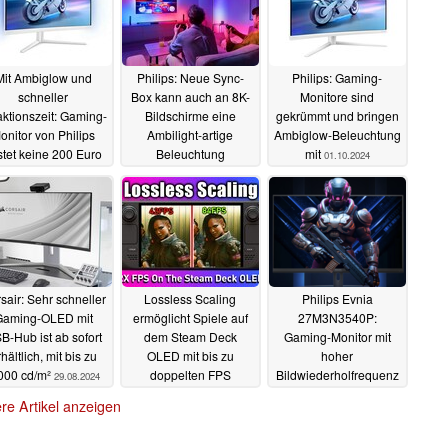
Mit Ambiglow und
Philips: Neue Sync-
Philips: Gaming-
schneller
Box kann auch an 8K-
Monitore sind
ktionszeit: Gaming-
Bildschirme eine
gekrümmt und bringen
onitor von Philips
Ambilight-artige
Ambiglow-Beleuchtung
stet keine 200 Euro
Beleuchtung
mit
01.10.2024
nachrüsten
09.10.2024
07.10.2024
sair: Sehr schneller
Lossless Scaling
Philips Evnia
Gaming-OLED mit
ermöglicht Spiele auf
27M3N3540P:
B-Hub ist ab sofort
dem Steam Deck
Gaming-Monitor mit
hältlich, mit bis zu
OLED mit bis zu
hoher
000 cd/m²
doppelten FPS
Bildwiederholfrequenz
29.08.2024
konzentriert sich auf
26.08.2024
re Artikel anzeigen
das Wesentliche
17.06.2024