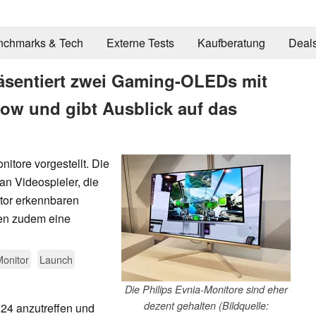
nchmarks & Tech
Externe Tests
Kaufberatung
Deal
äsentiert zwei Gaming-OLEDs mit
low und gibt Ausblick auf das
itore vorgestellt. Die
an Videospieler, die
itor erkennbaren
gen zudem eine
onitor
Launch
Die Philips Evnia-Monitore sind eher
dezent gehalten (Bildquelle:
24 anzutreffen und