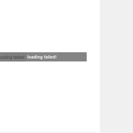
loading failed!
loading failed!