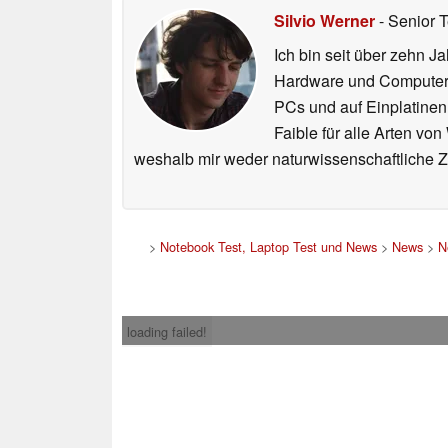
Silvio Werner
- Senior 
Ich bin seit über zehn J
Hardware und ComputerBa
PCs und auf Einplatinen
Faible für alle Arten vo
weshalb mir weder naturwissenschaftliche 
>
Notebook Test, Laptop Test und News
>
News
>
N
loading failed!