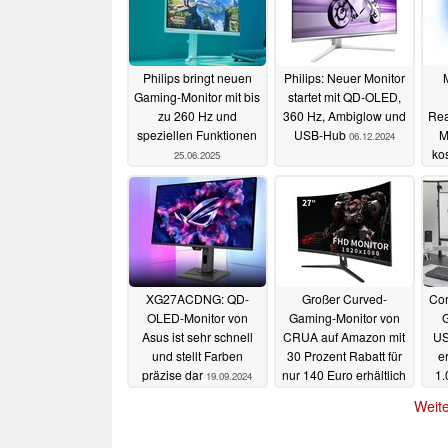
Philips bringt neuen
Philips: Neuer Monitor
Gaming-Monitor mit bis
startet mit QD-OLED,
zu 260 Hz und
360 Hz, Ambiglow und
Rea
speziellen Funktionen
USB-Hub
M
06.12.2024
ko
25.06.2025
XG27ACDNG: QD-
Großer Curved-
Cor
OLED-Monitor von
Gaming-Monitor von
Asus ist sehr schnell
CRUA auf Amazon mit
US
und stellt Farben
30 Prozent Rabatt für
er
präzise dar
nur 140 Euro erhältlich
1.
19.09.2024
30.08.2024
Weite