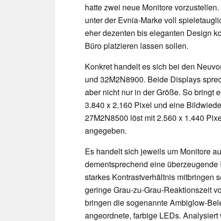
hatte zwei neue Monitore vorzustellen. 
unter der Evnia-Marke voll spieletaugl
eher dezenten bis eleganten Design k
Büro platzieren lassen sollen.
Konkret handelt es sich bei den Neuv
und 32M2N8900. Beide Displays sprech
aber nicht nur in der Größe. So bringt
3.840 x 2.160 Pixel und eine Bildwied
27M2N8500 löst mit 2.560 x 1.440 Pixe
angegeben.
Es handelt sich jeweils um Monitore 
dementsprechend eine überzeugende D
starkes Kontrastverhältnis mitbringen s
geringe Grau-zu-Grau-Reaktionszeit vo
bringen die sogenannte Ambiglow-Beleu
angeordnete, farbige LEDs. Analysiert 