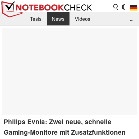
Tests
News
Videos
...
Benchmarks & Tech
Externe Tests
Kaufberatung
Deals
Suche
Jobs
Forum
Philips Evnia: Zwei neue, schnelle
Gaming-Monitore mit Zusatzfunktionen