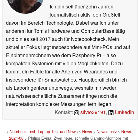
Ich bin seit über zehn Jahren
journalistisch aktiv, den Großteil
davon im Bereich Technologie. Dabei war ich unter
anderem für Tom's Hardware und ComputerBase tätig
und bin es seit 2017 auch für Notebookcheck. Mein
aktueller Fokus liegt insbesondere auf Mini-PCs und auf
Einplatinenrechnern wie dem Raspberry Pi – also
kompakten Systemen mit vielen Möglichkeiten. Dazu
kommt ein Faible für alle Arten von Wearables und
insbesondere für Smartwatches. Hauptberuflich bin ich
als Laboringenieur unterwegs, weshalb mir weder
naturwissenschaftliche Zusammenhänge noch die
Interpretation komplexer Messungen fern liegen.
Kontakt:
silvio39191
,
LinkedIn
>
Notebook Test, Laptop Test und News
>
News
>
Newsarchiv
>
News
2024-06
> Philips Evnia: Zwei neue, schnelle Gaming-Monitore mit