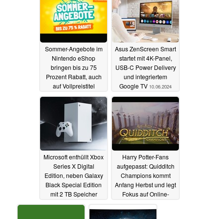
17.06.2024
Sommer-Angebote im
Asus ZenScreen Smart
Nintendo eShop
startet mit 4K-Panel,
bringen bis zu 75
USB-C Power Delivery
Prozent Rabatt, auch
und integriertem
auf Vollpreistitel
Google TV
10.06.2024
11.06.2024
Microsoft enthüllt Xbox
Harry Potter-Fans
Series X Digital
aufgepasst: Quidditch
Edition, neben Galaxy
Champions kommt
Black Special Edition
Anfang Herbst und legt
mit 2 TB Speicher
Fokus auf Online-
Multiplayer, Reveal-
10.06.2024
Trailer veröffentlicht