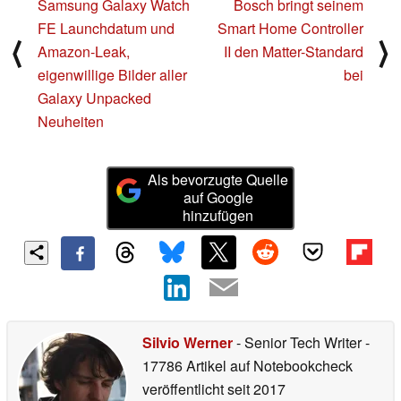
Samsung Galaxy Watch
Bosch bringt seinem
FE Launchdatum und
Smart Home Controller
⟨
⟩
Amazon-Leak,
II den Matter-Standard
eigenwillige Bilder aller
bei
Galaxy Unpacked
Neuheiten
Als bevorzugte Quelle
auf Google
hinzufügen
Silvio Werner
- Senior Tech Writer
-
17786 Artikel auf Notebookcheck
veröffentlicht
seit 2017