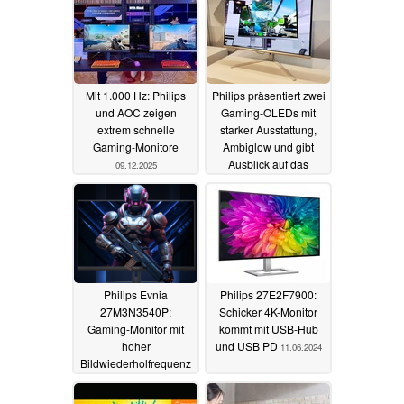
Mit 1.000 Hz: Philips
Philips präsentiert zwei
und AOC zeigen
Gaming-OLEDs mit
extrem schnelle
starker Ausstattung,
Gaming-Monitore
Ambiglow und gibt
Ausblick auf das
09.12.2025
zukünftige Portfolio
25.08.2024
Philips Evnia
Philips 27E2F7900:
27M3N3540P:
Schicker 4K-Monitor
Gaming-Monitor mit
kommt mit USB-Hub
hoher
und USB PD
11.06.2024
Bildwiederholfrequenz
konzentriert sich auf
das Wesentliche