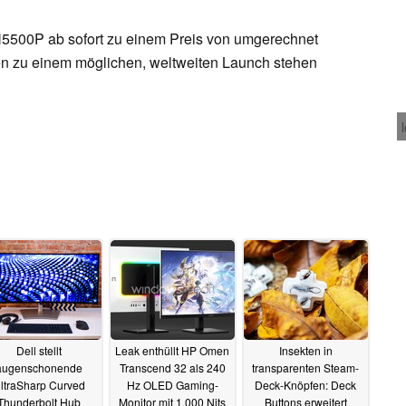
N5500P ab sofort zu einem Preis von umgerechnet
en zu einem möglichen, weltweiten Launch stehen
Dell stellt
Leak enthüllt HP Omen
Insekten in
augenschonende
Transcend 32 als 240
transparenten Steam-
ltraSharp Curved
Hz OLED Gaming-
Deck-Knöpfen: Deck
Thunderbolt Hub
Monitor mit 1.000 Nits
Buttons erweitert