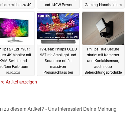
itore mit bis zu 40
und 140W Power
Gaming-Handheld um
ll und 5K-Auflösung
Delivery
Bugs nach Wahl
20.12.2023
vor
04.01.2024
19.12.2023
hilips 27E2F7901:
TV-Deal: Philips OLED
Philips Hue Secure
uer 4K-Monitor mit
937 mit Ambilight und
startet mit Kameras
KVM-Switch und
Soundbar erhält
und Kontaktsensor,
großem Farbraum
massiven
auch neue
Preisnachlass bei
Beleuchtungsprodukte
06.09.2023
Media Markt und
vorgestellt
31.08.2023
re Artikel anzeigen
Saturn
04.09.2023
n zu diesem Artikel? - Uns interessiert Deine Meinung