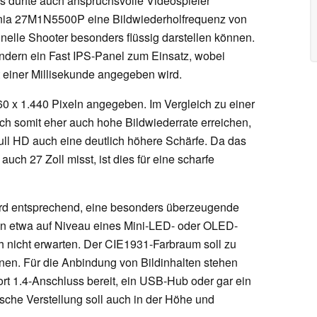
s dürfte auch anspruchsvolle Videospieler
Evnia 27M1N5500P eine Bildwiederholfrequenz von
nelle Shooter besonders flüssig darstellen können.
ndern ein Fast IPS-Panel zum Einsatz, wobei
 einer Millisekunde angegeben wird.
60 x 1.440 Pixeln angegeben. Im Vergleich zu einer
ch somit eher auch hohe Bildwiederrate erreichen,
 Full HD auch eine deutlich höhere Schärfe. Da das
h 27 Zoll misst, ist dies für eine scharfe
d entsprechend, eine besonders überzeugende
ten etwa auf Niveau eines Mini-LED- oder OLED-
h nicht erwarten. Der CIE1931-Farbraum soll zu
en. Für die Anbindung von Bildinhalten stehen
rt 1.4-Anschluss bereit, ein USB-Hub oder gar ein
che Verstellung soll auch in der Höhe und