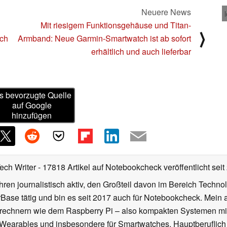
Neuere News
Mit riesigem Funktionsgehäuse und Titan-
⟩
och
Armband: Neue Garmin-Smartwatch ist ab sofort
erhältlich und auch lieferbar
s bevorzugte Quelle
auf Google
hinzufügen
Tech Writer
- 17818 Artikel auf Notebookcheck veröffentlicht
seit
ahren journalistisch aktiv, den Großteil davon im Bereich Techn
se tätig und bin es seit 2017 auch für Notebookcheck. Mein ak
rechnern wie dem Raspberry Pi – also kompakten Systemen mit
n Wearables und insbesondere für Smartwatches. Hauptberuflich