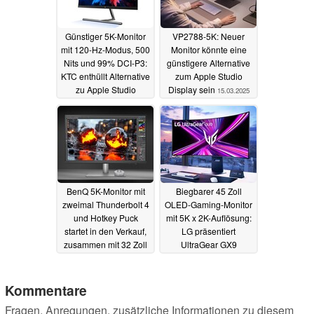
Günstiger 5K-Monitor
VP2788-5K: Neuer
mit 120-Hz-Modus, 500
Monitor könnte eine
Nits und 99% DCI-P3:
günstigere Alternative
KTC enthüllt Alternative
zum Apple Studio
zu Apple Studio
Display sein
15.03.2025
Display
07.04.2025
BenQ 5K-Monitor mit
Biegbarer 45 Zoll
zweimal Thunderbolt 4
OLED-Gaming-Monitor
und Hotkey Puck
mit 5K x 2K-Auflösung:
startet in den Verkauf,
LG präsentiert
zusammen mit 32 Zoll
UltraGear GX9
144 Hz Bildschirm
30.12.2024
13.03.2025
Kommentare
Fragen, Anregungen, zusätzliche Informationen zu diesem