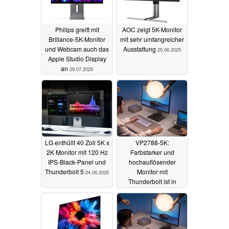
Philips greift mit
AOC zeigt 5K-Monitor
Brillance-5K-Monitor
mit sehr umfangreicher
und Webcam auch das
Ausstattung
25.06.2025
Apple Studio Display
an
29.07.2025
LG enthüllt 40 Zoll 5K x
VP2788-5K:
2K Monitor mit 120 Hz
Farbstarker und
IPS-Black-Panel und
hochauflösender
Thunderbolt 5
Monitor mit
04.06.2025
Thunderbolt ist in
Deutschland bestellbar
23.04.2025