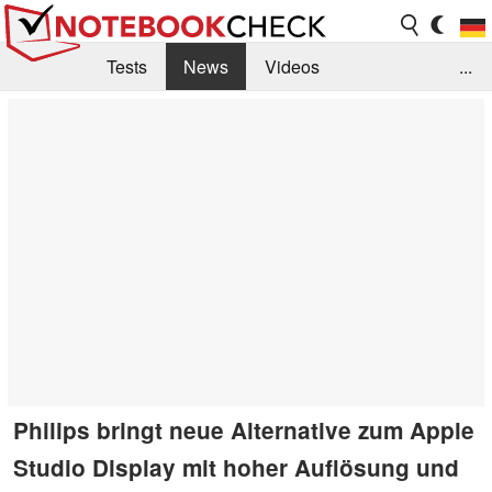
Tests
News
Videos
...
Benchmarks & Tech
Externe Tests
Kaufberatung
Deals
Suche
Jobs
Forum
Philips bringt neue Alternative zum Apple
Studio Display mit hoher Auflösung und