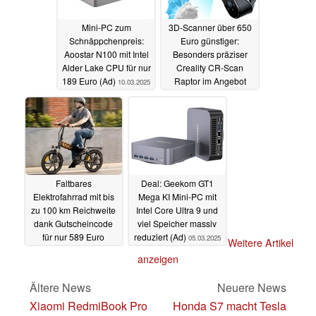
Mini-PC zum
3D-Scanner über 650
Schnäppchenpreis:
Euro günstiger:
Aoostar N100 mit Intel
Besonders präziser
Alder Lake CPU für nur
Creality CR-Scan
189 Euro (Ad)
Raptor im Angebot
10.03.2025
(Ad)
07.03.2025
Faltbares
Deal: Geekom GT1
Elektrofahrrad mit bis
Mega KI Mini-PC mit
zu 100 km Reichweite
Intel Core Ultra 9 und
dank Gutscheincode
viel Speicher massiv
für nur 589 Euro
reduziert (Ad)
05.03.2025
Weitere Artikel
bestellbar (Ad)
anzeigen
06.03.2025
Ältere News
Neuere News
Xiaomi RedmiBook Pro
Honda S7 macht Tesla