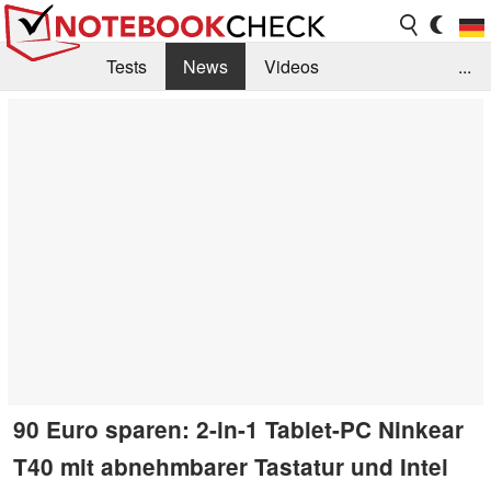
Tests
News
Videos
...
Benchmarks & Tech
Externe Tests
Kaufberatung
Deals
Suche
Jobs
Forum
90 Euro sparen: 2-in-1 Tablet-PC Ninkear
T40 mit abnehmbarer Tastatur und Intel