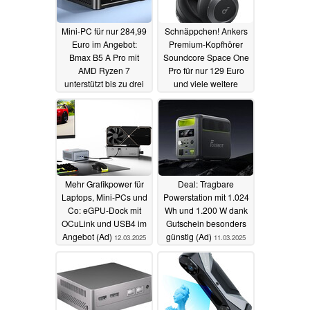
Mini-PC für nur 284,99
Schnäppchen! Ankers
Euro im Angebot:
Premium-Kopfhörer
Bmax B5 A Pro mit
Soundcore Space One
AMD Ryzen 7
Pro für nur 129 Euro
unterstützt bis zu drei
und viele weitere
4K-Monitore (Ad)
Angebote (Ad)
15.03.2025
13.03.2025
Mehr Grafikpower für
Deal: Tragbare
Laptops, Mini-PCs und
Powerstation mit 1.024
Co: eGPU-Dock mit
Wh und 1.200 W dank
OCuLink und USB4 im
Gutschein besonders
Angebot (Ad)
günstig (Ad)
12.03.2025
11.03.2025