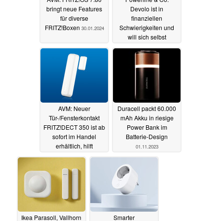
bringt neue Features
Devolo ist in
für diverse
finanziellen
FRITZ!Boxen
Schwierigkeiten und
30.01.2024
will sich selbst
sanieren
17.12.2023
AVM: Neuer
Duracell packt 60.000
Tür-/Fensterkontakt
mAh Akku in riesige
FRITZ!DECT 350 ist ab
Power Bank im
sofort im Handel
Batterie-Design
erhältlich, hilft
01.11.2023
beispielsweise beim
Energiesparen
13.12.2023
Ikea Parasoll, Vallhorn
Smarter