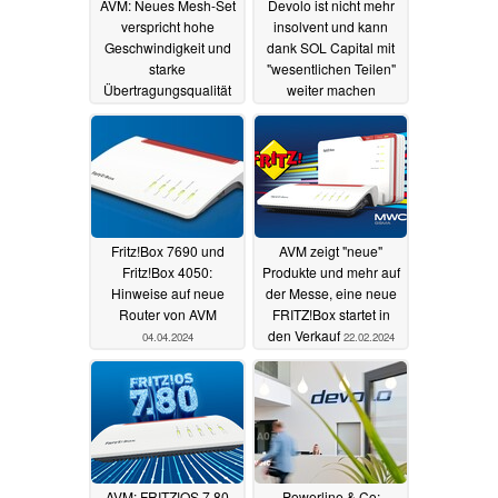
AVM: Neues Mesh-Set
Devolo ist nicht mehr
verspricht hohe
insolvent und kann
Geschwindigkeit und
dank SOL Capital mit
starke
"wesentlichen Teilen"
Übertragungsqualität
weiter machen
auch auf großen
20.04.2024
Flächen
22.06.2024
Fritz!Box 7690 und
AVM zeigt "neue"
Fritz!Box 4050:
Produkte und mehr auf
Hinweise auf neue
der Messe, eine neue
Router von AVM
FRITZ!Box startet in
den Verkauf
04.04.2024
22.02.2024
AVM: FRITZ!OS 7.80
Powerline & Co: