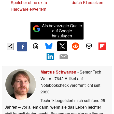
Speicher ohne extra
durch KI ersetzen
Hardware erweitern
Als bevorzugte Quelle
auf Google
hinzufügen
Marcus Schwarten
- Senior Tech
Writer
- 7642 Artikel auf
Notebookcheck veröffentlicht
seit
2020
Technik begeistert mich seit rund 25
Jahren – vor allem dann, wenn sie das Leben leichter
statt komplizierter macht. Besonders am Herzen liegen