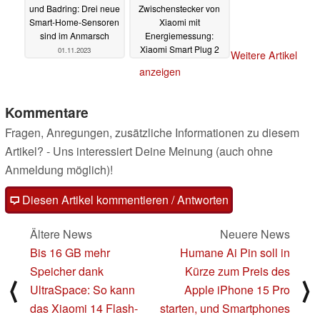
und Badring: Drei neue
Zwischenstecker von
Smart-Home-Sensoren
Xiaomi mit
sind im Anmarsch
Energiemessung:
Xiaomi Smart Plug 2
01.11.2023
Weitere Artikel
Wi-Fi gibt es zum Start
anzeigen
für unter 10 Euro
30.10.2023
Kommentare
Fragen, Anregungen, zusätzliche Informationen zu diesem
Artikel? - Uns interessiert Deine Meinung (auch ohne
Anmeldung möglich)!
Diesen Artikel kommentieren / Antworten
Ältere News
Neuere News
Bis 16 GB mehr
Humane Ai Pin soll in
Speicher dank
Kürze zum Preis des
⟨
⟩
UltraSpace: So kann
Apple iPhone 15 Pro
das Xiaomi 14 Flash-
starten, und Smartphones