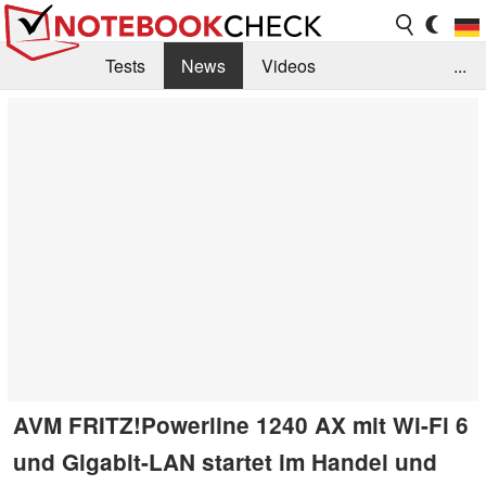
Tests
News
Videos
...
Benchmarks & Tech
Externe Tests
Kaufberatung
Deals
Suche
Jobs
Forum
AVM FRITZ!Powerline 1240 AX mit Wi-Fi 6
und Gigabit-LAN startet im Handel und