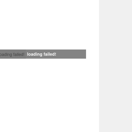
loading failed!
loading failed!