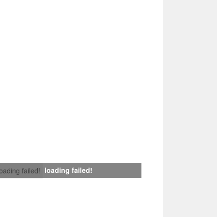
loading failed!
loading failed!