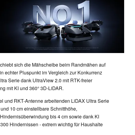
schiebt sich die Mähscheibe beim Randmähen auf
n echter Pluspunkt im Vergleich zur Konkurrenz
tra Serie dank UltraView 2.0 mit RTK-freier
ung mit KI und 360° 3D-LiDAR.
el und RKT-Antenne arbeitenden LiDAX Ultra Serie
und 10 cm einstellbare Schnitthöhe,
 Hindernisüberwindung bis 4 cm sowie dank KI
300 Hindernissen - extrem wichtig für Haushalte