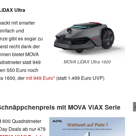
LiDAX Ultra
ackt mit smarter
einfach und
nze gibt es sogar zu
erst recht dank der
hmen bietet MOVA
dratmeter statt 949
MOVA LiDAX Ultra 1600
tten 550 Euro noch
ra 1600, der
mit 949 Euro
(statt 1.499 Euro UVP)
chnäppchenpreis mit MOVA ViAX Serie
nd 600 Quadratmeter
 Day Deals ab nur 479