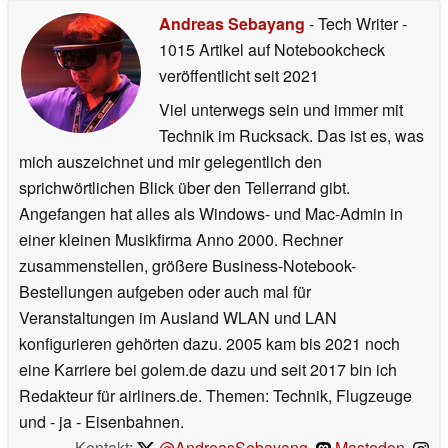
Andreas Sebayang
- Tech Writer
-
1015 Artikel auf Notebookcheck
veröffentlicht
seit 2021
Viel unterwegs sein und immer mit
Technik im Rucksack. Das ist es, was
mich auszeichnet und mir gelegentlich den
sprichwörtlichen Blick über den Tellerrand gibt.
Angefangen hat alles als Windows- und Mac-Admin in
einer kleinen Musikfirma Anno 2000. Rechner
zusammenstellen, größere Business-Notebook-
Bestellungen aufgeben oder auch mal für
Veranstaltungen im Ausland WLAN und LAN
konfigurieren gehörten dazu. 2005 kam bis 2021 noch
eine Karriere bei golem.de dazu und seit 2017 bin ich
Redakteur für airliners.de. Themen: Technik, Flugzeuge
und - ja - Eisenbahnen.
Kontakt:
@AndreasSebayang
,
Mastodon
,