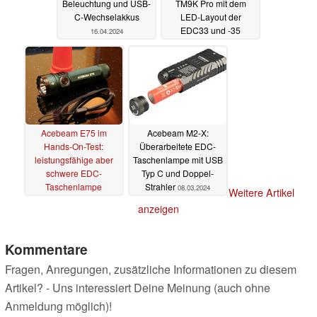
Beleuchtung und USB-
TM9K Pro mit dem
C-Wechselakkus
LED-Layout der
EDC33 und -35
16.04.2024
03.04.2024
Acebeam E75 im
Acebeam M2-X:
Hands-On-Test:
Überarbeitete EDC-
leistungsfähige aber
Taschenlampe mit USB
schwere EDC-
Typ C und Doppel-
Taschenlampe
Strahler
08.03.2024
Weitere Artikel
24.03.2024
anzeigen
Kommentare
Fragen, Anregungen, zusätzliche Informationen zu diesem
Artikel? - Uns interessiert Deine Meinung (auch ohne
Anmeldung möglich)!