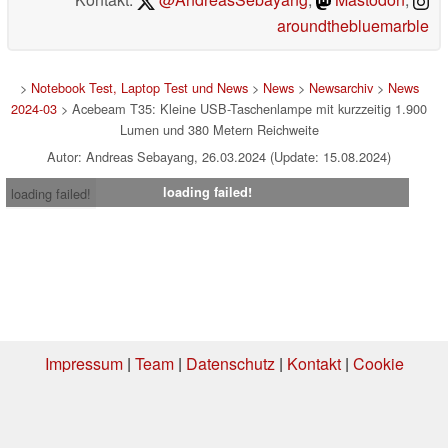
aroundthebluemarble
>
Notebook Test, Laptop Test und News
>
News
>
Newsarchiv
>
News
2024-03
> Acebeam T35: Kleine USB-Taschenlampe mit kurzzeitig 1.900
Lumen und 380 Metern Reichweite
Autor: Andreas Sebayang, 26.03.2024 (Update: 15.08.2024)
loading failed!
loading failed!
Impressum
|
Team
|
Datenschutz
|
Kontakt
|
Cookie
Einstellungen
| 07.08.2026 19:26
* Beim Kauf über einen Affiliate-Link kann Notebookcheck eine Vergütung
erhalten. Vielen Dank für Ihre Unterstützung!.