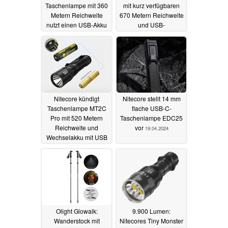
Taschenlampe mit 360
mit kurz verfügbaren
Metern Reichweite
670 Metern Reichweite
nutzt einen USB-Akku
und USB-
Fernbedienung
24.06.2024
21.06.2024
Nitecore kündigt
Nitecore stellt 14 mm
Taschenlampe MT2C
flache USB-C-
Pro mit 520 Metern
Taschenlampe EDC25
Reichweite und
vor
19.04.2024
Wechselakku mit USB
an
15.05.2024
Olight Glowalk:
9.900 Lumen:
Wanderstock mit
Nitecores Tiny Monster