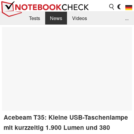
Tests
News
Videos
...
Benchmarks & Tech
Externe Tests
Kaufberatung
Deals
Suche
Jobs
Forum
Acebeam T35: Kleine USB-Taschenlampe
mit kurzzeitig 1.900 Lumen und 380