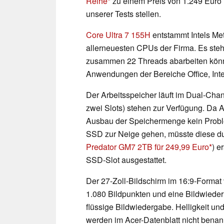
Reihe
zu einem Preis von 1.249 Euro 
unserer Tests stellen.
Core Ultra 7 155H
entstammt Intels Met
allerneuesten CPUs der Firma. Es steh
zusammen 22 Threads abarbeiten können
Anwendungen der Bereiche Office, Inte
Der Arbeitsspeicher läuft im Dual-C
zwei Slots) stehen zur Verfügung. Da 
Ausbau der Speichermenge kein Proble
SSD zur Neige gehen, müsste diese dur
Predator GM7 2TB für 249,99 Euro
) e
SSD-Slot ausgestattet.
Der 27-Zoll-Bildschirm im 16:9-Format 
1.080 Bildpunkten und eine Bildwiederh
flüssige Bildwiedergabe. Helligkeit un
werden im Acer-Datenblatt nicht benan