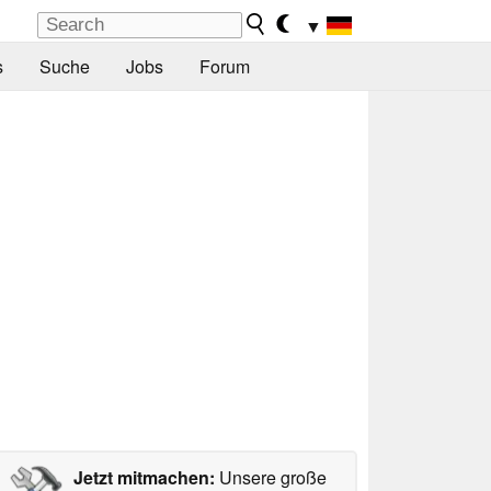
▼
s
Suche
Jobs
Forum
Jetzt mitmachen:
Unsere große