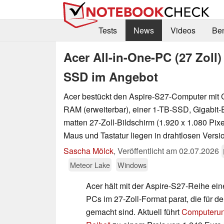
Tests
News
Videos
Be
Acer All-in-One-PC (27 Zoll
SSD im Angebot
Acer bestückt den Aspire-S27-Computer mit C
RAM (erweiterbar), einer 1-TB-SSD, Gigabit-
matten 27-Zoll-Bildschirm (1.920 x 1.080 Pixe
Maus und Tastatur liegen in drahtlosen Versi
Sascha Mölck
,
Veröffentlicht am
02.07.2026
Meteor Lake
Windows
Acer hält mit der Aspire-S27-Reihe ein
PCs im 27-Zoll-Format parat, die für de
gemacht sind. Aktuell führt
Computerun