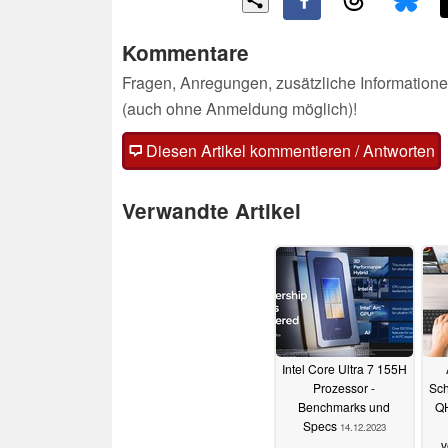
Kommentare
Fragen, Anregungen, zusätzliche Informatione
(auch ohne Anmeldung möglich)!
Diesen Artikel kommentieren / Antworten
Verwandte Artikel
Intel Core Ultra 7 155H
Prozessor -
Sch
Benchmarks und
QH
Specs
14.12.2023
v