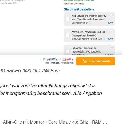
(DQ.BSCEG.003) für 1.249 Euro.
ebot war zum Veröffentlichungszeitpunkt des
h oder mengenmäßig beschränkt sein. Alle Angaben
Acer Aspire S27 All・All-in-One mit Monitor・Core Ultra 7 4,8 GHz・RAM: 32 GB・HDD: 1.024 GB (DQ.BSCEG.003)