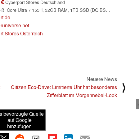
 €
Cyberport Stores Deutschland
Acer Aspire S27, weiß, Core Ultra 7 155H, 32GB RAM, 1TB SSD (DQ.BSCEG.003)
rt.de
runiverse.net
t Stores Österreich
Neuere News
⟩
2
Citizen Eco-Drive: Limitierte Uhr hat besonderes
Zifferblatt im Morgennebel-Look
s bevorzugte Quelle
auf Google
hinzufügen