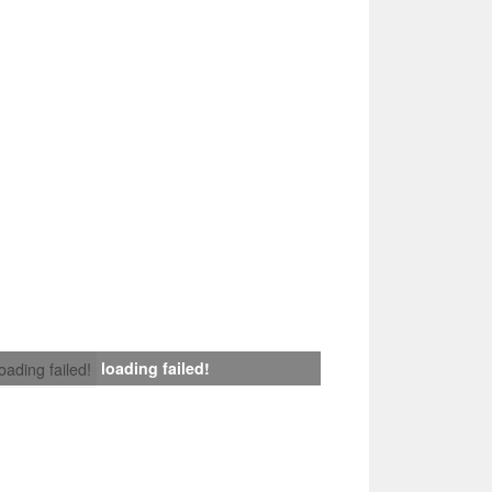
loading failed!
loading failed!