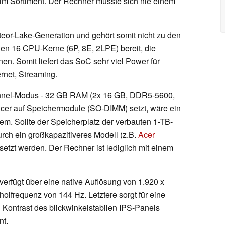
im Sortiment. Der Rechner musste sich nie einem
eor-Lake-Generation und gehört somit nicht zu den
en 16 CPU-Kerne (6P, 8E, 2LPE) bereit, die
. Somit liefert das SoC sehr viel Power für
rnet, Streaming.
hannel-Modus - 32 GB RAM (2x 16 GB, DDR5-5600,
Acer auf Speichermodule (SO-DIMM) setzt, wäre ein
m. Sollte der Speicherplatz der verbauten 1-TB-
ch ein großkapazitiveres Modell (z.B.
Acer
rsetzt werden. Der Rechner ist lediglich mit einem
verfügt über eine native Auflösung von 1.920 x
olfrequenz von 144 Hz. Letztere sorgt für eine
d Kontrast des blickwinkelstabilen IPS-Panels
nt.