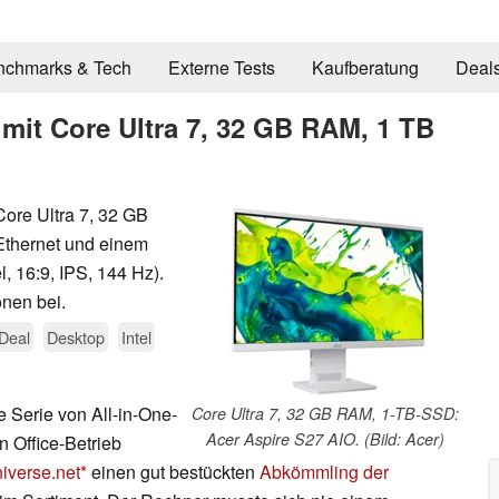
nchmarks & Tech
Externe Tests
Kaufberatung
Deal
) mit Core Ultra 7, 32 GB RAM, 1 TB
ore Ultra 7, 32 GB
Ethernet und einem
l, 16:9, IPS, 144 Hz).
onen bei.
Deal
Desktop
Intel
e Serie von All-in-One-
Core Ultra 7, 32 GB RAM, 1-TB-SSD:
Acer Aspire S27 AIO. (Bild: Acer)
n Office-Betrieb
iverse.net
einen gut bestückten
Abkömmling der