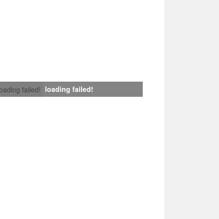
loading failed!
loading failed!