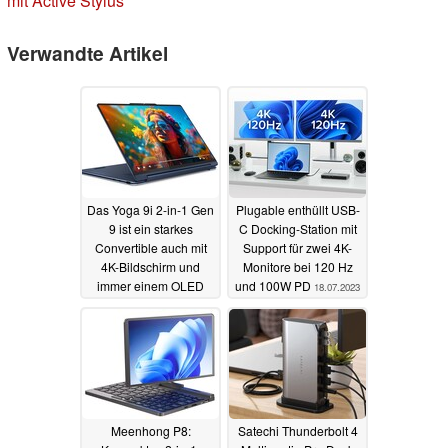
mit Active Stylus
Verwandte Artikel
Das Yoga 9i 2-in-1 Gen
Plugable enthüllt USB-
9 ist ein starkes
C Docking-Station mit
Convertible auch mit
Support für zwei 4K-
4K-Bildschirm und
Monitore bei 120 Hz
immer einem OLED
und 100W PD
18.07.2023
09.01.2024
Meenhong P8:
Satechi Thunderbolt 4