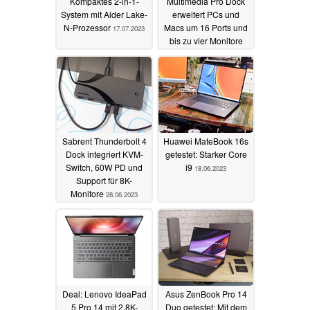
Kompaktes 2-in-1-
Multimedia Pro Dock
System mit Alder Lake-
erweitert PCs und
N-Prozessor
Macs um 16 Ports und
17.07.2023
bis zu vier Monitore
30.06.2023
Sabrent Thunderbolt 4
Huawei MateBook 16s
Dock integriert KVM-
getestet: Starker Core
Switch, 60W PD und
i9
18.06.2023
Support für 8K-
Monitore
28.06.2023
Deal: Lenovo IdeaPad
Asus ZenBook Pro 14
5 Pro 14 mit 2,8K-
Duo getestet: Mit dem