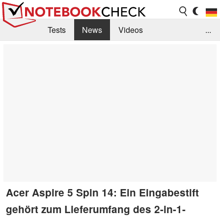
Tests
News
Videos
...
Benchmarks & Tech
Externe Tests
Kaufberatung
Deals
Suche
Jobs
Forum
Acer Aspire 5 Spin 14: Ein Eingabestift
gehört zum Lieferumfang des 2-in-1-