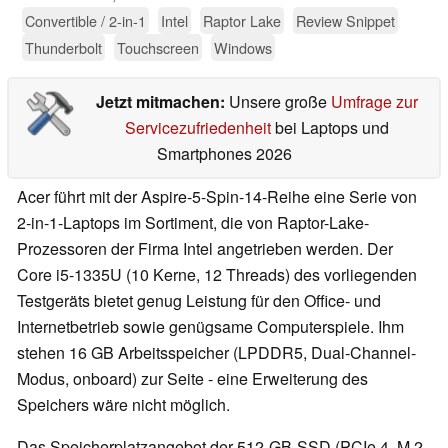
Convertible / 2-in-1
Intel
Raptor Lake
Review Snippet
Thunderbolt
Touchscreen
Windows
Jetzt mitmachen:
Unsere große
Umfrage zur
Servicezufriedenheit
bei Laptops und
Smartphones 2026
Acer führt mit der Aspire-5-Spin-14-Reihe eine Serie von
2-in-1-Laptops im Sortiment, die von Raptor-Lake-
Prozessoren der Firma Intel angetrieben werden. Der
Core i5-1335U (10 Kerne, 12 Threads) des vorliegenden
Testgeräts bietet genug Leistung für den Office- und
Internetbetrieb sowie genügsame Computerspiele. Ihm
stehen 16 GB Arbeitsspeicher (LPDDR5, Dual-Channel-
Modus, onboard) zur Seite - eine Erweiterung des
Speichers wäre nicht möglich.
Das Speicherplatzangebot der 512-GB-SSD (PCIe 4, M.2-