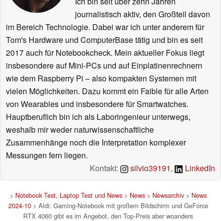
Ich bin seit über zehn Jahren
journalistisch aktiv, den Großteil davon
im Bereich Technologie. Dabei war ich unter anderem für
Tom's Hardware und ComputerBase tätig und bin es seit
2017 auch für Notebookcheck. Mein aktueller Fokus liegt
insbesondere auf Mini-PCs und auf Einplatinenrechnern
wie dem Raspberry Pi – also kompakten Systemen mit
vielen Möglichkeiten. Dazu kommt ein Faible für alle Arten
von Wearables und insbesondere für Smartwatches.
Hauptberuflich bin ich als Laboringenieur unterwegs,
weshalb mir weder naturwissenschaftliche
Zusammenhänge noch die Interpretation komplexer
Messungen fern liegen.
Kontakt:
silvio39191
,
LinkedIn
>
Notebook Test, Laptop Test und News
>
News
>
Newsarchiv
>
News
2024-10
> Aldi: Gaming-Notebook mit großem Bildschirm und GeForce
RTX 4060 gibt es im Angebot, den Top-Preis aber woanders