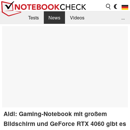
Tests
News
Videos
...
Benchmarks & Tech
Externe Tests
Kaufberatung
Deals
Suche
Jobs
Forum
Aldi: Gaming-Notebook mit großem
Bildschirm und GeForce RTX 4060 gibt es