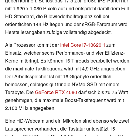
geben können. So löst das 17,3 Zoll große IPS-Panel nur
mit 1.920 x 1.080 Pixeln auf und entspricht damit dem Full
HD-Standard, die Bildwiederholfrequenz soll bei
ordentlichen 144 Hz liegen und der sRGB-Farbraum wird
Herstellerangaben zufolge vollständig abgedeckt.
Als Prozessor kommt der
Intel Core i7-13620H
zum
Einsatz, welcher sechs Performance- und vier Effizienz-
Kerne mitbringt. Es können 16 Threads bearbeitet werden,
die maximale Taktfrequenz wird mit 4,9 GHz angegeben.
Der Arbeitsspeicher ist mit 16 Gigabyte ordentlich
bemessen, selbiges gilt für die NVMe-SSD mit einem
Terabyte. Die
GeForce RTX 4060
darf sich bis zu 75 Watt
genehmigen, die maximale Boost-Taktfrequenz wird mit
2.100 MHz angegeben.
Eine HD-Webcam und ein Mikrofon sind ebenso wie zwei
Lautsprecher vorhanden, die Tastatur unterstützt 15