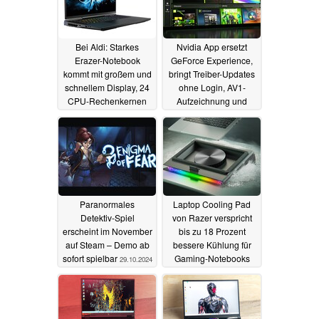
Bei Aldi: Starkes
Nvidia App ersetzt
Erazer-Notebook
GeForce Experience,
kommt mit großem und
bringt Treiber-Updates
schnellem Display, 24
ohne Login, AV1-
CPU-Rechenkernen
Aufzeichnung und
und Cherry-Tastatur
neues Overlay
24.11.2024
12.11.2024
Paranormales
Laptop Cooling Pad
Detektiv-Spiel
von Razer verspricht
erscheint im November
bis zu 18 Prozent
auf Steam – Demo ab
bessere Kühlung für
sofort spielbar
Gaming-Notebooks
29.10.2024
28.09.2024