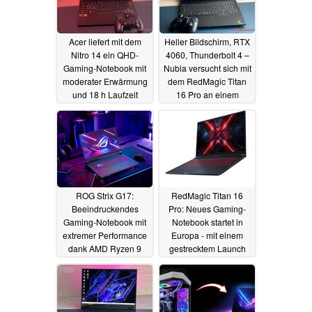
Acer liefert mit dem
Heller Bildschirm, RTX
Nitro 14 ein QHD-
4060, Thunderbolt 4 –
Gaming-Notebook mit
Nubia versucht sich mit
moderater Erwärmung
dem RedMagic Titan
und 18 h Laufzeit
16 Pro an einem
Gaming-Notebook
05.09.2024
26.08.2024
ROG Strix G17:
RedMagic Titan 16
Beeindruckendes
Pro: Neues Gaming-
Gaming-Notebook mit
Notebook startet in
extremer Performance
Europa - mit einem
dank AMD Ryzen 9
gestrecktem Launch
und GeForce RTX (Ad)
20.08.2024
20.08.2024