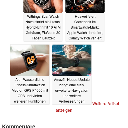
Withings ScanWatch
Huawei feiert
Nova startet als Luxus-
Comeback im
Hybrid-Uhr mit 10 ATM
Smartwatch-Markt,
Gehäuse, EKG und 30
Apple Watch dominiert,
Tagen Laufzeit
Galaxy Watch verliert
Marktanteile
05.12.2023
04.12.2023
Aldi: Wasserdichte
Amazfit: Neues Update
Fitness-Smartwatch
bringt eine stark
Medion GPS P4000 mit
erweiterte Navigation
GPS und vielen
und weitere
weiteren Funktionen
Verbesserungen
Weitere Artikel
zum kleinen Preis
kostenlos auf
anzeigen
Smartwatches
02.12.2023
16.11.2023
Kommentare