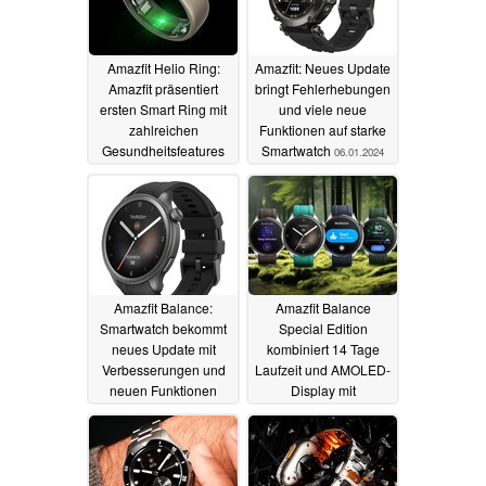
Amazfit Helio Ring:
Amazfit: Neues Update
Amazfit präsentiert
bringt Fehlerhebungen
ersten Smart Ring mit
und viele neue
zahlreichen
Funktionen auf starke
Gesundheitsfeatures
Smartwatch
06.01.2024
und Titanlegierung
10.01.2024
Amazfit Balance:
Amazfit Balance
Smartwatch bekommt
Special Edition
neues Update mit
kombiniert 14 Tage
Verbesserungen und
Laufzeit und AMOLED-
neuen Funktionen
Display mit
umweltfreundlichem
20.12.2023
Ansatz
07.12.2023