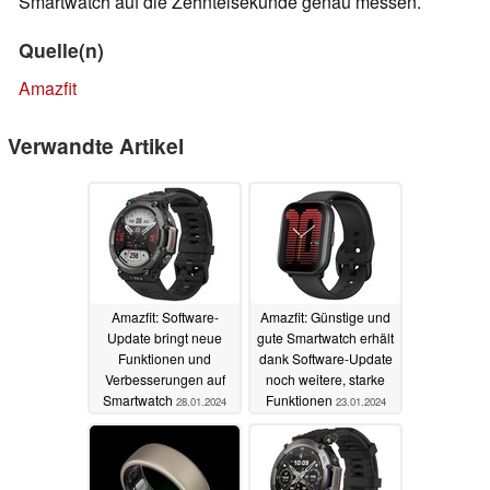
Smartwatch auf die Zehntelsekunde genau messen.
Quelle(n)
Amazfit
Verwandte Artikel
Amazfit: Software-
Amazfit: Günstige und
Update bringt neue
gute Smartwatch erhält
Funktionen und
dank Software-Update
Verbesserungen auf
noch weitere, starke
Smartwatch
Funktionen
28.01.2024
23.01.2024