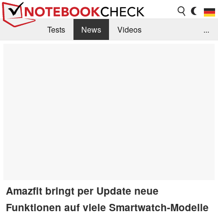
Tests
News
Videos
...
Benchmarks & Tech
Externe Tests
Kaufberatung
Deals
Suche
Jobs
Forum
Amazfit bringt per Update neue
Funktionen auf viele Smartwatch-Modelle