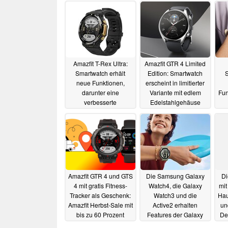
Amazfit T-Rex Ultra:
Amazfit GTR 4 Limited
Smartwatch erhält
Edition: Smartwatch
S
neue Funktionen,
erscheint in limitierter
darunter eine
Variante mit edlem
Fun
verbesserte
Edelstahlgehäuse
Kartenfunktion
24.04.2023
07.09.2023
Amazfit GTR 4 und GTS
Die Samsung Galaxy
Di
4 mit gratis Fitness-
Watch4, die Galaxy
mit
Tracker als Geschenk:
Watch3 und die
Hau
Amazfit Herbst-Sale mit
Active2 erhalten
un
bis zu 60 Prozent
Features der Galaxy
De
Rabatt
Watch5 per Update
21.09.2022