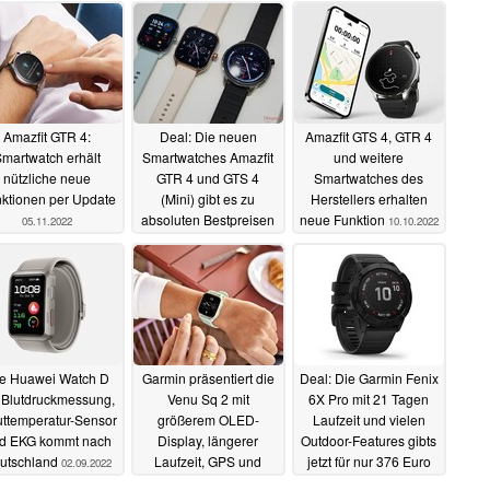
Amazfit GTR 4:
Deal: Die neuen
Amazfit GTS 4, GTR 4
martwatch erhält
Smartwatches Amazfit
und weitere
nützliche neue
GTR 4 und GTS 4
Smartwatches des
ktionen per Update
(Mini) gibt es zu
Herstellers erhalten
absoluten Bestpreisen
neue Funktion
05.11.2022
10.10.2022
ab gut 77 Euro
27.10.2022
e Huawei Watch D
Garmin präsentiert die
Deal: Die Garmin Fenix
 Blutdruckmessung,
Venu Sq 2 mit
6X Pro mit 21 Tagen
ttemperatur-Sensor
größerem OLED-
Laufzeit und vielen
d EKG kommt nach
Display, längerer
Outdoor-Features gibts
utschland
Laufzeit, GPS und
jetzt für nur 376 Euro
02.09.2022
SpO2-Sensor
01.09.2022
01.09.2022