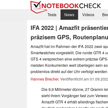
Tests
News
Videos
Be
IFA 2022 | Amazfit präsentie
präzisem GPS, Routenplan
Amazfit hat im Rahmen der IFA 2022 zwei s
Smartwatches vorgestellt. Die runde GTR 4 u
GTS 4 versprechen eine extrem präzise GPS-
meisten Konkurrenten weit überlegen sein so
problemlos direkt auf der Uhr verfolgt werde
Hannes Brecher
,
Veröffentlicht am
01.09.202
Die 9,9 Millimeter dünne, 27 Gramm le
sieht ihrem Vorgänger fast zum Verwec
Amazfit GTR 4 erhält allerdings flache