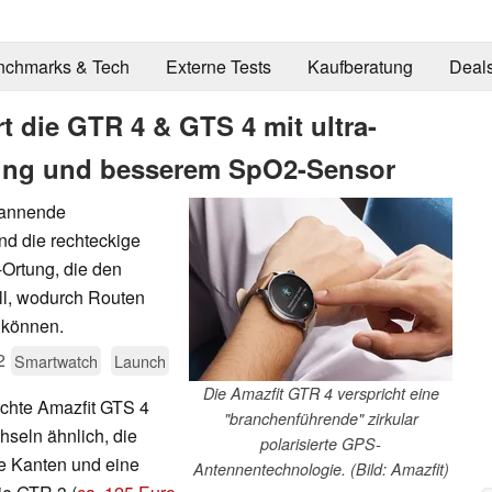
nchmarks & Tech
Externe Tests
Kaufberatung
Deal
rt die GTR 4 & GTS 4 mit ultra-
ung und besserem SpO2-Sensor
pannende
nd die rechteckige
Ortung, die den
ll, wodurch Routen
n können.
2
Smartwatch
Launch
Die Amazfit GTR 4 verspricht eine
ichte Amazfit GTS 4
"branchenführende" zirkular
hseln ähnlich, die
polarisierte GPS-
re Kanten und eine
Antennentechnologie. (Bild: Amazfit)