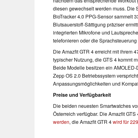
nachdem das entsprechende Workout ge
diesen gewechselt werden muss. Die S
BioTracker 4.0 PPG-Sensor sammelt 33
Blutsauerstoff-Sättigung präziser ermi
integrierten Mikrofone und Lautsprecher
telefonieren oder die Sprachsteuerung
Die Amazfit GTR 4 erreicht mit ihrem 
typischer Nutzung, die GTS 4 kommt m
Beide Modelle besitzen ein AMOLED-Di
Zepp OS 2.0 Betriebssystem verspricht 
Anpassungsmöglichkeiten und Kompatibi
Preise und Verfügbarkeit
Die beiden neuesten Smartwatches von
Österreich verfügbar. Die Amazfit GTS
werden
, die Amazfit GTR 4
wird für 22