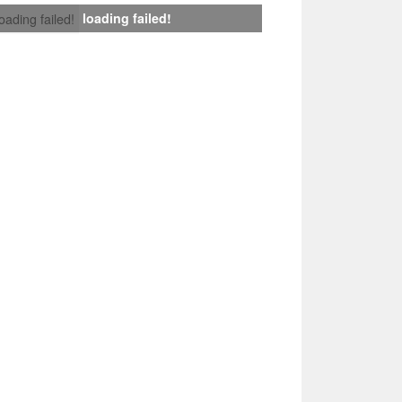
loading failed!
loading failed!