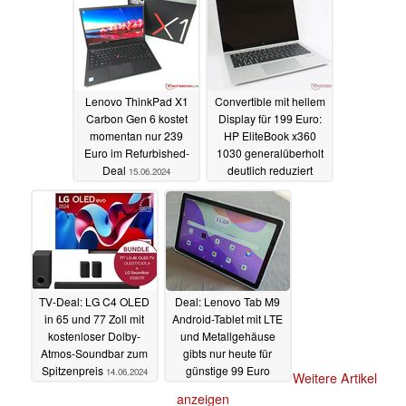
Lenovo ThinkPad X1
Convertible mit hellem
Carbon Gen 6 kostet
Display für 199 Euro:
momentan nur 239
HP EliteBook x360
Euro im Refurbished-
1030 generalüberholt
Deal
deutlich reduziert
15.06.2024
14.06.2024
TV-Deal: LG C4 OLED
Deal: Lenovo Tab M9
in 65 und 77 Zoll mit
Android-Tablet mit LTE
kostenloser Dolby-
und Metallgehäuse
Atmos-Soundbar zum
gibts nur heute für
Spitzenpreis
günstige 99 Euro
14.06.2024
Weitere Artikel
14.06.2024
anzeigen