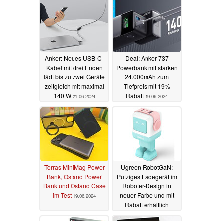
Anker: Neues USB-C-
Deal: Anker 737
Kabel mit drei Enden
Powerbank mit starken
lädt bis zu zwei Geräte
24.000mAh zum
zeitgleich mit maximal
Tiefpreis mit 19%
140 W
Rabatt
21.06.2024
19.06.2024
Torras MiniMag Power
Ugreen RobotGaN:
Bank, Ostand Power
Putziges Ladegerät im
Bank und Ostand Case
Roboter-Design in
im Test
neuer Farbe und mit
19.06.2024
Rabatt erhältlich
17.06.2024