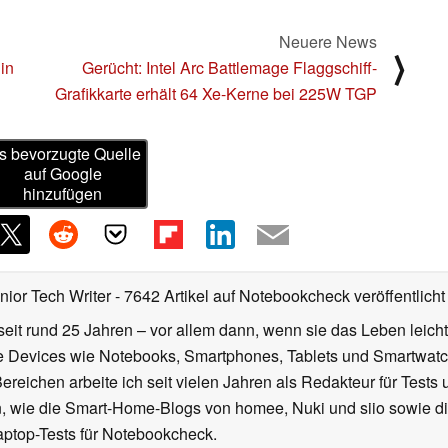
Neuere News
⟩
in
Gerücht: Intel Arc Battlemage Flaggschiff-
Grafikkarte erhält 64 Xe-Kerne bei 225W TGP
s bevorzugte Quelle
auf Google
hinzufügen
nior Tech Writer
- 7642 Artikel auf Notebookcheck veröffentlicht
seit rund 25 Jahren – vor allem dann, wenn sie das Leben leicht
le Devices wie Notebooks, Smartphones, Tablets und Smartw
reichen arbeite ich seit vielen Jahren als Redakteur für Tests 
 wie die Smart-Home-Blogs von homee, Nuki und siio sowie di
aptop-Tests für Notebookcheck.