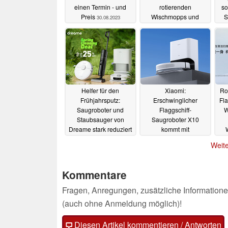
einen Termin - und
rotierenden
so
Preis
Wischmopps und
S
30.08.2023
spezieller
Kantenreinigung
06.05.2023
Helfer für den
Xiaomi:
Ro
Frühjahrsputz:
Erschwinglicher
Fl
Saugroboter und
Flaggschiff-
W
Staubsauger von
Saugroboter X10
Dreame stark reduziert
kommt mit
(Ad)
Absaugstation für
27.03.2023
Weite
wochenlange
Autonomie
26.03.2023
Kommentare
Fragen, Anregungen, zusätzliche Informatione
(auch ohne Anmeldung möglich)!
Diesen Artikel kommentieren / Antworten