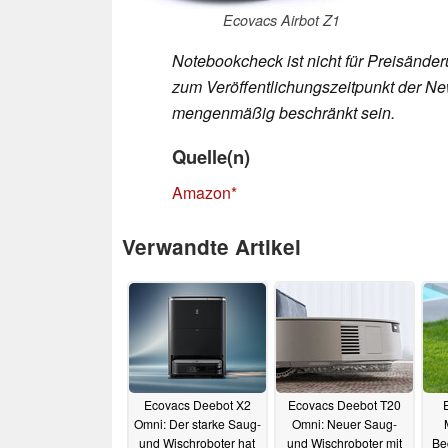
Ecovacs Airbot Z1
Notebookcheck ist nicht für Preisände
zum Veröffentlichungszeitpunkt der New
mengenmäßig beschränkt sein.
Quelle(n)
Amazon
Verwandte Artikel
Ecovacs Deebot X2
Ecovacs Deebot T20
Omni: Der starke Saug-
Omni: Neuer Saug-
und Wischroboter hat
und Wischroboter mit
Be