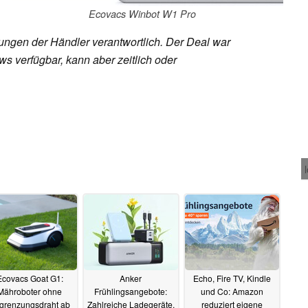
Ecovacs Winbot W1 Pro
rungen der Händler verantwortlich. Der Deal war
s verfügbar, kann aber zeitlich oder
Ecovacs Goat G1:
Anker
Echo, Fire TV, Kindle
Mähroboter ohne
Frühlingsangebote:
und Co: Amazon
grenzungsdraht ab
Zahlreiche Ladegeräte,
reduziert eigene