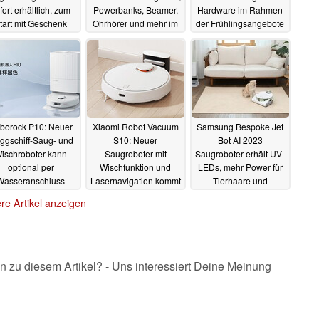
fort erhältlich, zum
Powerbanks, Beamer,
Hardware im Rahmen
tart mit Geschenk
Ohrhörer und mehr im
der Frühlingsangebote
Angebot
03.04.2023
27.03.2023
27.03.2023
borock P10: Neuer
Xiaomi Robot Vacuum
Samsung Bespoke Jet
aggschiff-Saug- und
S10: Neuer
Bot AI 2023
ischroboter kann
Saugroboter mit
Saugroboter erhält UV-
optional per
Wischfunktion und
LEDs, mehr Power für
Wasseranschluss
Lasernavigation kommt
Tierhaare und
versorgt werden
global auf den Markt
Überwachungskamera
re Artikel anzeigen
26.03.2023
26.03.2023
24.03.2023
n zu diesem Artikel? - Uns interessiert Deine Meinung