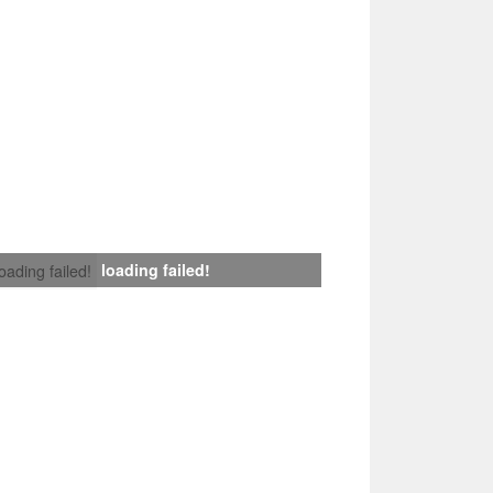
loading failed!
loading failed!