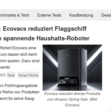
nchmarks & Tech
Externe Tests
Kaufberatung
Deal
Ecovacs reduziert Flaggschiff
e spannende Haushalts-Roboter
feriert Ecovacs eine
Euro lassen sich beim
mni sparen. Dazu sind
senkt.
023
Deal
Smart Home
on Frühlingsangebote
ine Reihe von Produkten
Ecovacs reduziert diverse Produkte
annt für seine Saug-
zum Amazon Spring Sale. (Bild:
Ecovacs)