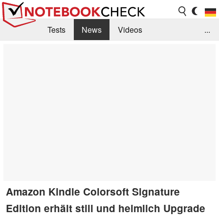
Tests
News
Videos
...
Benchmarks & Tech
Externe Tests
Kaufberatung
Deals
Suche
Jobs
Forum
Amazon Kindle Colorsoft Signature
Edition erhält still und heimlich Upgrade