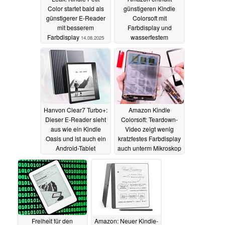
Color startet bald als
günstigeren Kindle
günstigerer E-Reader
Colorsoft mit
mit besserem
Farbdisplay und
Farbdisplay
wasserfestem
14.08.2025
Gehäuse sowie Kids
Edition
24.07.2025
Hanvon Clear7 Turbo+:
Amazon Kindle
Dieser E-Reader sieht
Colorsoft: Teardown-
aus wie ein Kindle
Video zeigt wenig
Oasis und ist auch ein
kratzfestes Farbdisplay
Android-Tablet
auch unterm Mikroskop
18.05.2025
31.01.2025
Freiheit für den
Amazon: Neuer Kindle-