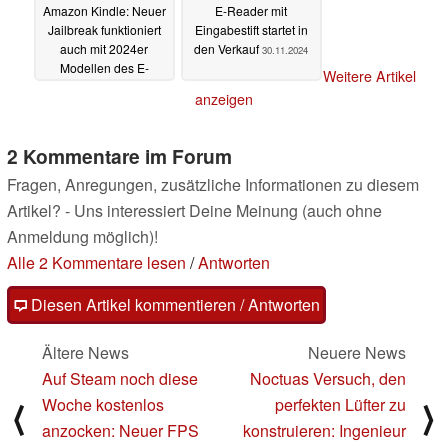
Amazon Kindle: Neuer
E-Reader mit
Jailbreak funktioniert
Eingabestift startet in
auch mit 2024er
den Verkauf
30.11.2024
Modellen des E-
Weitere Artikel
Readers
03.01.2025
anzeigen
2 Kommentare im Forum
Fragen, Anregungen, zusätzliche Informationen zu diesem
Artikel? - Uns interessiert Deine Meinung (auch ohne
Anmeldung möglich)!
Alle 2 Kommentare lesen
/
Antworten
Diesen Artikel kommentieren / Antworten
Ältere News
Neuere News
Auf Steam noch diese
Noctuas Versuch, den
Woche kostenlos
perfekten Lüfter zu
⟨
⟩
anzocken: Neuer FPS
konstruieren: Ingenieur