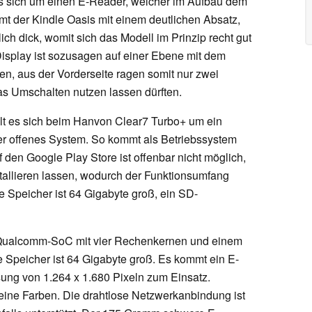
s sich um einen E-Reader, welcher im Aufbau dem
mt der Kindle Oasis mit einem deutlichen Absatz,
ich dick, womit sich das Modell im Prinzip recht gut
Display ist sozusagen auf einer Ebene mit dem
en, aus der Vorderseite ragen somit nur zwei
das Umschalten nutzen lassen dürften.
t es sich beim Hanvon Clear7 Turbo+ um ein
er offenes System. So kommt als Betriebssystem
 den Google Play Store ist offenbar nicht möglich,
stallieren lassen, wodurch der Funktionsumfang
e Speicher ist 64 Gigabyte groß, ein SD-
m Qualcomm-SoC mit vier Rechenkernen und einem
 Speicher ist 64 Gigabyte groß. Es kommt ein E-
sung von 1.264 x 1.680 Pixeln zum Einsatz.
keine Farben. Die drahtlose Netzwerkanbindung ist