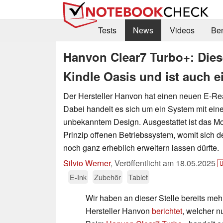
Tests
News
Videos
Be
Hanvon Clear7 Turbo+: Diese
Kindle Oasis und ist auch e
Der Hersteller Hanvon hat einen neuen E-Re
Dabei handelt es sich um ein System mit ein
unbekanntem Design. Ausgestattet ist das Mo
Prinzip offenen Betriebssystem, womit sich 
noch ganz erheblich erweitern lassen dürfte.
Silvio Werner
,
Veröffentlicht am
18.05.2025

E-Ink
Zubehör
Tablet
Wir haben an dieser Stelle bereits me
Hersteller Hanvon
berichtet
, welcher n