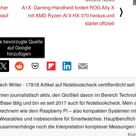
cher
A1X: Gaming-Handheld fordert ROG Ally X
⟩
kauf
mit AMD Ryzen AI 9 HX 370 heraus und
startet offiziell
s bevorzugte Quelle
auf Google
hinzufügen
Tech Writer
- 17818 Artikel auf Notebookcheck veröffentlicht
seit
ahren journalistisch aktiv, den Großteil davon im Bereich Techn
se tätig und bin es seit 2017 auch für Notebookcheck. Mein ak
rechnern wie dem Raspberry Pi – also kompakten Systemen mit
n Wearables und insbesondere für Smartwatches. Hauptberuflich
Zusammenhänge noch die Interpretation komplexer Messungen f
Kon