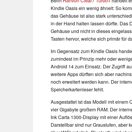
Beim
Hanvon Clear7 Turbo+
handelt e
Kindle Oasis ein wenig ähnelt: So kom
das Gehäuse ist also stark unterschiedl
in der Hand halten lassen dürfte. Das 
Gehäuse und nicht in dieses eingelass
Tasten hervor, welche sich primär für 
Im Gegensatz zum Kindle Oasis handel
zumindest im Prinzip mehr oder wenig
Android 14 zum Einsatz. Der Zugriff auf
weitere Apps dürften sich aber nachin
noch erweitert werden kann. Der intern
Speicherkartenleser fehlt.
Ausgestattet ist das Modell mit eine
vier Gigabyte großem RAM. Der interne
Ink Carta 1300-Display mit einer Auflö
Darstellbar sind nur Graustufen, aber 