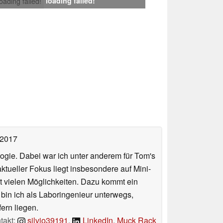
loading failed!
loading failed!
 2017
ologie. Dabei war ich unter anderem für Tom's
tueller Fokus liegt insbesondere auf Mini-
 vielen Möglichkeiten. Dazu kommt ein
 bin ich als Laboringenieur unterwegs,
ern liegen.
takt:
silvio39191
,
LinkedIn
,
Muck Rack