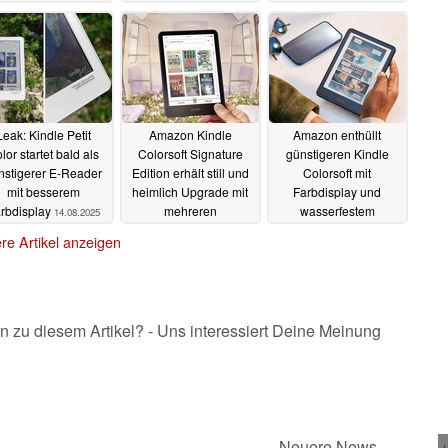
Stifteingabe
18.09.2025
12.09.2025
Leak: Kindle Petit
Amazon Kindle
Amazon enthüllt
lor startet bald als
Colorsoft Signature
günstigeren Kindle
nstigerer E-Reader
Edition erhält still und
Colorsoft mit
mit besserem
heimlich Upgrade mit
Farbdisplay und
rbdisplay
mehreren
wasserfestem
14.08.2025
Verbesserungen
Gehäuse sowie Kids
re Artikel anzeigen
Edition
05.08.2025
24.07.2025
n zu diesem Artikel? - Uns interessiert Deine Meinung
Neuere News