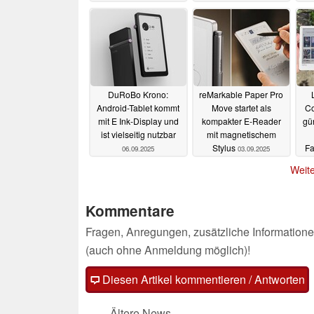
DuRoBo Krono:
reMarkable Paper Pro
Android-Tablet kommt
Move startet als
Co
mit E Ink-Display und
kompakter E-Reader
gü
ist vielseitig nutzbar
mit magnetischem
Stylus
Fa
06.09.2025
03.09.2025
Weite
Kommentare
Fragen, Anregungen, zusätzliche Informatione
(auch ohne Anmeldung möglich)!
Diesen Artikel kommentieren / Antworten
Ältere News