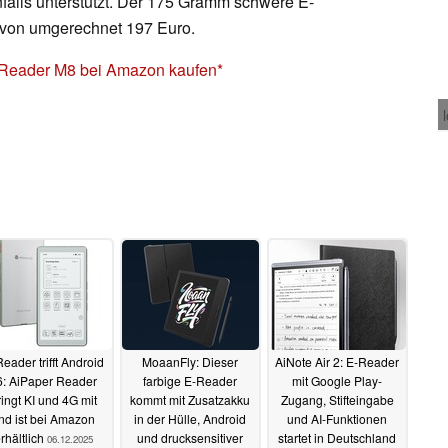
nfalls unterstützt. Der 175 Gramm schwere E-
s von umgerechnet 197 Euro.
Reader M8 bei Amazon kaufen
eader trifft Android
MoaanFly: Dieser
AiNote Air 2: E-Reader
6: AiPaper Reader
farbige E-Reader
mit Google Play-
ringt KI und 4G mit
kommt mit Zusatzakku
Zugang, Stifteingabe
nd ist bei Amazon
in der Hülle, Android
und AI-Funktionen
rhältlich
und drucksensitiver
startet in Deutschland
06.12.2025