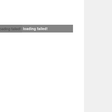
loading failed!
loading failed!