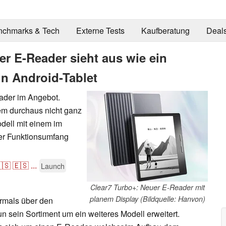
nchmarks & Tech
Externe Tests
Kaufberatung
Deal
r E-Reader sieht aus wie ein
in Android-Tablet
ader im Angebot.
em durchaus nicht ganz
dell mit einem im
der Funktionsumfang
🇸
🇪🇸
...
Launch
Clear7 Turbo+: Neuer E-Reader mit
planem Display (Bildquelle: Hanvon)
hrmals über den
un sein Sortiment um ein weiteres Modell erweitert.