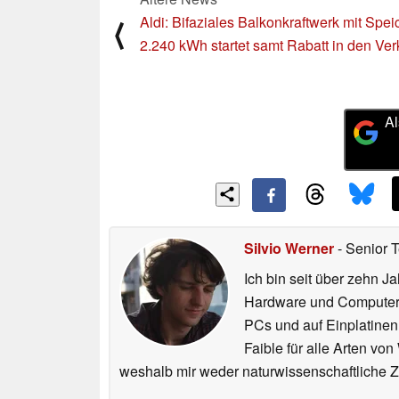
Aldi: Bifaziales Balkonkraftwerk mit Spei
⟨
2.240 kWh startet samt Rabatt in den Ver
Al
Silvio Werner
- Senior 
Ich bin seit über zehn J
Hardware und ComputerBa
PCs und auf Einplatinen
Faible für alle Arten vo
weshalb mir weder naturwissenschaftliche 