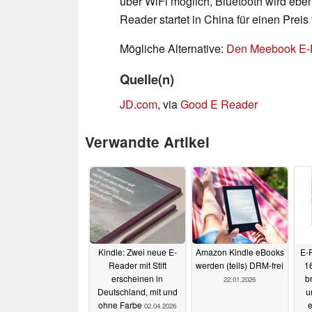
über WiFi möglich, Bluetooth wird ebe
Reader startet in China für einen Prei
Mögliche Alternative:
Den Meebook E-
Quelle(n)
JD.com
, via
Good E Reader
Verwandte Artikel
Kindle: Zwei neue E-
Amazon Kindle eBooks
E‑R
Reader mit Stift
werden (teils) DRM-frei
1
erscheinen in
b
22.01.2026
Deutschland, mit und
u
ohne Farbe
e
02.04.2026