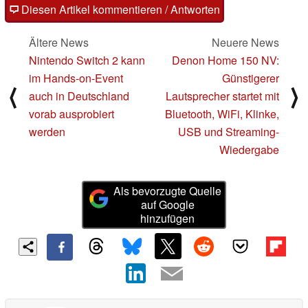
Diesen Artikel kommentieren / Antworten
Ältere News
Neuere News
Nintendo Switch 2 kann
Denon Home 150 NV:
im Hands-on-Event
Günstigerer
⟨
⟩
auch in Deutschland
Lautsprecher startet mit
vorab ausprobiert
Bluetooth, WiFi, Klinke,
werden
USB und Streaming-
Wiedergabe
Als bevorzugte Quelle
auf Google
hinzufügen