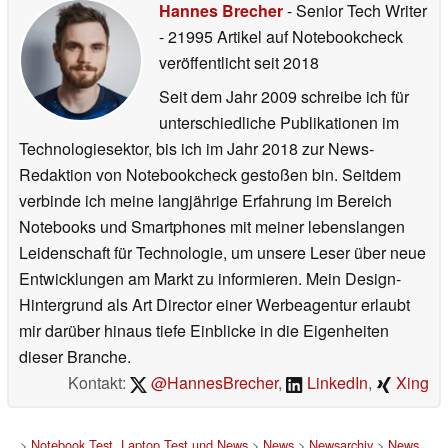
Hannes Brecher
- Senior Tech Writer
- 21995 Artikel auf Notebookcheck
veröffentlicht
seit 2018
Seit dem Jahr 2009 schreibe ich für
unterschiedliche Publikationen im
Technologiesektor, bis ich im Jahr 2018 zur News-
Redaktion von Notebookcheck gestoßen bin. Seitdem
verbinde ich meine langjährige Erfahrung im Bereich
Notebooks und Smartphones mit meiner lebenslangen
Leidenschaft für Technologie, um unsere Leser über neue
Entwicklungen am Markt zu informieren. Mein Design-
Hintergrund als Art Director einer Werbeagentur erlaubt
mir darüber hinaus tiefe Einblicke in die Eigenheiten
dieser Branche.
Kontakt:
@HannesBrecher
,
LinkedIn
,
Xing
>
Notebook Test, Laptop Test und News
>
News
>
Newsarchiv
>
News