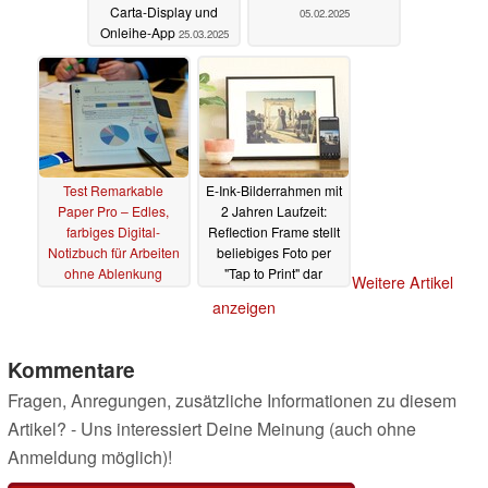
Carta-Display und
05.02.2025
Onleihe-App
25.03.2025
Test Remarkable
E-Ink-Bilderrahmen mit
Paper Pro – Edles,
2 Jahren Laufzeit:
farbiges Digital-
Reflection Frame stellt
Notizbuch für Arbeiten
beliebiges Foto per
ohne Ablenkung
"Tap to Print" dar
Weitere Artikel
29.01.2025
28.01.2025
anzeigen
Kommentare
Fragen, Anregungen, zusätzliche Informationen zu diesem
Artikel? - Uns interessiert Deine Meinung (auch ohne
Anmeldung möglich)!