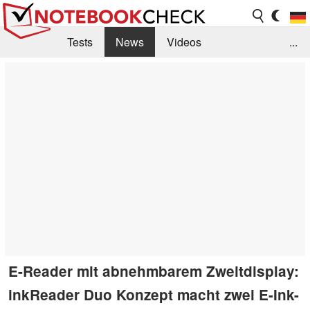
Tests
News
Videos
...
Benchmarks & Tech
Externe Tests
Kaufberatung
Deals
Suche
Jobs
Forum
E-Reader mit abnehmbarem Zweitdisplay:
inkReader Duo Konzept macht zwei E-Ink-