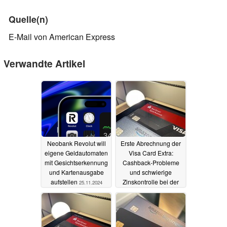
Quelle(n)
E-Mail von American Express
Verwandte Artikel
Neobank Revolut will
Erste Abrechnung der
eigene Geldautomaten
Visa Card Extra:
mit Gesichtserkennung
Cashback-Probleme
und Kartenausgabe
und schwierige
aufstellen
Zinskontrolle bei der
25.11.2024
Amazon-
Nachfolgekarte
05.05.2024