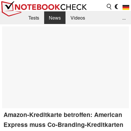
Tests
News
Videos
...
Benchmarks & Tech
Externe Tests
Kaufberatung
Deals
Suche
Jobs
Forum
Amazon-Kreditkarte betroffen: American
Express muss Co-Branding-Kreditkarten