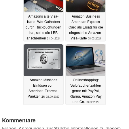
Amazons alte Visa-
Amazon Business
Karte: Wer Guthaben
American Express
durch Rückbuchungen
Card als Ersatz für die
hat, sollte die LBB
eingestellte Amazon-
anschreiben
Visa-Karte
21.04.2024
08.03.2024
Amazon lässt das
Onlineshopping:
Einlösen von
Verbraucher zahlen
American-Express-
gerne mit PayPal,
Punkten zu
Klarna, Amazon Pay
23.09.2022
und Co.
03.02.2022
Kommentare
Fragen, Anregungen, zusätzliche Informationen zu diesem