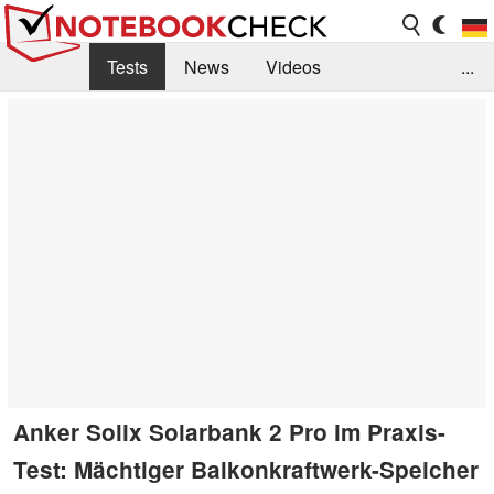
Tests
News
Videos
...
Benchmarks & Tech
Externe Tests
Kaufberatung
Deals
Suche
Jobs
Forum
Anker Solix Solarbank 2 Pro im Praxis-
Test: Mächtiger Balkonkraftwerk-Speicher