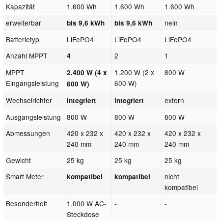
Kapazität
1.600 Wh
1.600 Wh
1.600 Wh
erweiterbar
nein
bis 9,6 kWh
bis 9,6 kWh
Batterietyp
LiFePO4
LiFePO4
LiFePO4
Anzahl MPPT
2
1
4
MPPT
1.200 W (2 x
800 W
2.400 W (4 x
Eingangsleistung
600 W)
600 W)
Wechselrichter
extern
integriert
integriert
Ausgangsleistung
800 W
800 W
800 W
Abmessungen
420 x 232 x
420 x 232 x
420 x 232 x
240 mm
240 mm
240 mm
Gewicht
25 kg
25 kg
25 kg
Smart Meter
nicht
kompatibel
kompatibel
kompatibel
Besonderheit
1.000 W AC-
-
-
Steckdose