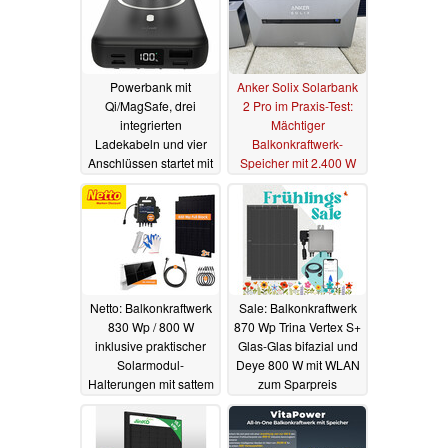
Powerbank mit
Anker Solix Solarbank
Qi/MagSafe, drei
2 Pro im Praxis-Test:
integrierten
Mächtiger
Ladekabeln und vier
Balkonkraftwerk-
Anschlüssen startet mit
Speicher mit 2.400 W
mehr als 50 Prozent
und bis zu 9,6 kWh
Rabatt
15.12.2025
12.06.2024
Netto: Balkonkraftwerk
Sale: Balkonkraftwerk
830 Wp / 800 W
870 Wp Trina Vertex S+
inklusive praktischer
Glas-Glas bifazial und
Solarmodul-
Deye 800 W mit WLAN
Halterungen mit sattem
zum Sparpreis
Rabatt ab 295 Euro
25.04.2024
26.04.2024