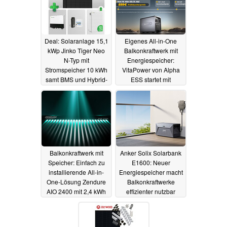
Deal: Solaranlage 15,1
Eigenes All-in-One
kWp Jinko Tiger Neo
Balkonkraftwerk mit
N-Typ mit
Energiespeicher:
Stromspeicher 10 kWh
VitaPower von Alpha
samt BMS und Hybrid-
ESS startet mit
Wechselrichter Growatt
Rabattaktion (Ad)
jetzt günstig erhältlich
21.03.2024
25.04.2024
Balkonkraftwerk mit
Anker Solix Solarbank
Speicher: Einfach zu
E1600: Neuer
installierende All-in-
Energiespeicher macht
One-Lösung Zendure
Balkonkraftwerke
AIO 2400 mit 2,4 kWh
effizienter nutzbar
angekündigt
22.02.2024
14.06.2023