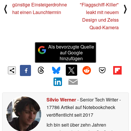
günstige Einsteigerdrohne
"Flaggschiff-Killer"
⟨
⟩
hat einen Launchtermin
leakt mit neuem
Design und Zeiss
Quad-Kamera
Als bevorzugte Quelle
auf Google
hinzufügen
Silvio Werner
- Senior Tech Writer
-
17786 Artikel auf Notebookcheck
veröffentlicht
seit 2017
Ich bin seit über zehn Jahren