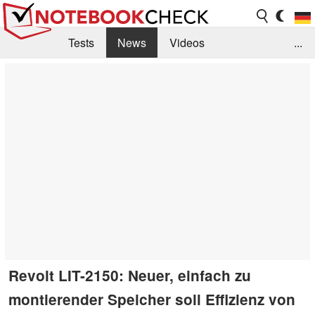
Tests
News
Videos
...
Benchmarks & Tech
Externe Tests
Kaufberatung
Deals
Suche
Jobs
Forum
Revolt LIT-2150: Neuer, einfach zu
montierender Speicher soll Effizienz von