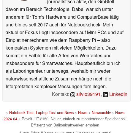
journalistisch aktiv, den Großteil
davon im Bereich Technologie. Dabei war ich unter
anderem für Tom's Hardware und ComputerBase tätig
und bin es seit 2017 auch für Notebookcheck. Mein
aktueller Fokus liegt insbesondere auf Mini-PCs und auf
Einplatinenrechnern wie dem Raspberry Pi – also
kompakten Systemen mit vielen Möglichkeiten. Dazu
kommt ein Faible für alle Arten von Wearables und
insbesondere für Smartwatches. Hauptberuflich bin ich
als Laboringenieur unterwegs, weshalb mir weder
naturwissenschaftliche Zusammenhänge noch die
Interpretation komplexer Messungen fern liegen.
Kontakt:
silvio39191
,
LinkedIn
>
Notebook Test, Laptop Test und News
>
News
>
Newsarchiv
>
News
2024-04
> Revolt LIT-2150: Neuer, einfach zu montierender Speicher soll
Effizienz von Balkonkraftwerken erhöhen
Autor: Silvio Werner, 25.04.2024 (Update: 25.04.2024)