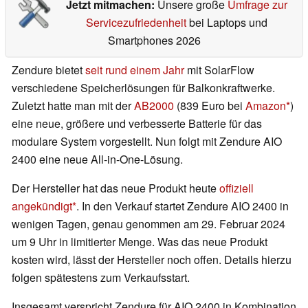
Jetzt mitmachen:
Unsere große
Umfrage zur
Servicezufriedenheit
bei Laptops und
Smartphones 2026
Zendure bietet
seit rund einem Jahr
mit SolarFlow
verschiedene Speicherlösungen für Balkonkraftwerke.
Zuletzt hatte man mit der
AB2000
(839 Euro bei
Amazon
)
eine neue, größere und verbesserte Batterie für das
modulare System vorgestellt. Nun folgt mit Zendure AIO
2400 eine neue All-in-One-Lösung.
Der Hersteller hat das neue Produkt heute
offiziell
angekündigt
. In den Verkauf startet Zendure AIO 2400 in
wenigen Tagen, genau genommen am 29. Februar 2024
um 9 Uhr in limitierter Menge. Was das neue Produkt
kosten wird, lässt der Hersteller noch offen. Details hierzu
folgen spätestens zum Verkaufsstart.
Insgesamt verspricht Zendure für AIO 2400 in Kombination