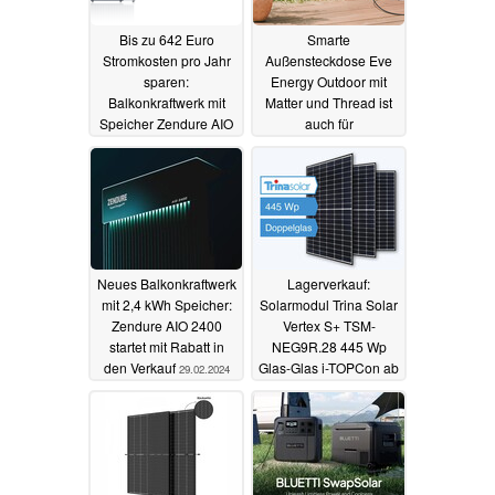
Bis zu 642 Euro
Smarte
Stromkosten pro Jahr
Außensteckdose Eve
sparen:
Energy Outdoor mit
Balkonkraftwerk mit
Matter und Thread ist
Speicher Zendure AIO
auch für
2400 startet mit sattem
Balkonkraftwerke
Rabatt (Ad)
interessant
01.03.2024
01.03.2024
Neues Balkonkraftwerk
Lagerverkauf:
mit 2,4 kWh Speicher:
Solarmodul Trina Solar
Zendure AIO 2400
Vertex S+ TSM-
startet mit Rabatt in
NEG9R.28 445 Wp
den Verkauf
Glas-Glas i-TOPCon ab
29.02.2024
79 Euro
22.02.2024