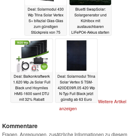
Deal: Solarmodul 430
Bluetti SwapSolar:
Wp Trina Solar Vertex
Solargenerator und
S+ bifazial Glas-Glas
Kühlbox mit
zum günstigen
austauschbaren
Stückpreis von 75
LiFePO4-Akkus starten
Euro, nur kurze Zeit
zum Vorzugspreis
21.02.2024
21.02.2024
Deal: Balkonkraftwerk
Deal: Solarmodul Trina
1.620 Wp Ja Solar Full
Solar Vertex S TSM-
Black und Hoymiles
420DE09R.05 420 Wp
HMS-1600 samt DTU
N-Typ Full Black jetzt
mit 32% Rabatt
günstig ab 63 Euro
Weitere Artikel
20.02.2024
20.02.2024
anzeigen
Kommentare
Fragen, Anregungen, zusätzliche Informationen zu diesem