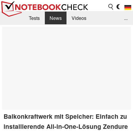
Tests
News
Videos
...
Benchmarks & Tech
Externe Tests
Kaufberatung
Deals
Suche
Jobs
Forum
Balkonkraftwerk mit Speicher: Einfach zu
installierende All-in-One-Lösung Zendure