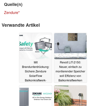
Quelle(n)
Zendure
Verwandte Artikel
Mit
Revolt LIT-2150:
Brandunterdrückung:
Neuer, einfach zu
Sichere Zendure
montierender Speicher
SolarFlow
soll Effizienz von
Balkonkraftwerk-
Balkonkraftwerken
Batterien AB1000S
erhöhen
25.04.2024
und AB2000S starten
mit Rabatt
21.08.2024