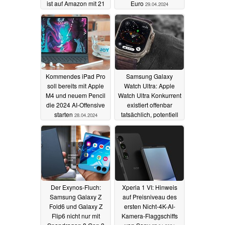
ist auf Amazon mit 21
Euro
29.04.2024
Prozent Rabatt zum
bisher günstigsten
Preis erhältlich
01.05.2024
Kommendes iPad Pro
Samsung Galaxy
soll bereits mit Apple
Watch Ultra: Apple
M4 und neuem Pencil
Watch Ultra Konkurrent
die 2024 AI-Offensive
existiert offenbar
starten
tatsächlich, potentiell
28.04.2024
mit Blutzucker-Monitor
28.04.2024
Der Exynos-Fluch:
Xperia 1 VI: Hinweis
Samsung Galaxy Z
auf Preisniveau des
Fold6 und Galaxy Z
ersten Nicht-4K-AI-
Flip6 nicht nur mit
Kamera-Flaggschiffs