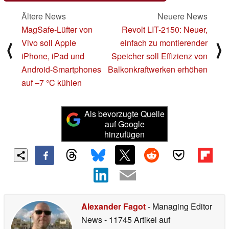
Ältere News
Neuere News
MagSafe-Lüfter von
Revolt LIT-2150: Neuer,
Vivo soll Apple
einfach zu montierender
⟨
⟩
iPhone, iPad und
Speicher soll Effizienz von
Android-Smartphones
Balkonkraftwerken erhöhen
auf –7 °C kühlen
Als bevorzugte Quelle
auf Google
hinzufügen
Alexander Fagot
- Managing Editor
News
- 11745 Artikel auf