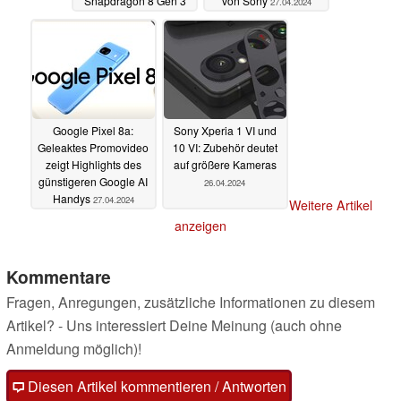
Snapdragon 8 Gen 3
von Sony
27.04.2024
laut Industrie-Insider
27.04.2024
Google Pixel 8a:
Sony Xperia 1 VI und
Geleaktes Promovideo
10 VI: Zubehör deutet
zeigt Highlights des
auf größere Kameras
günstigeren Google AI
26.04.2024
Handys
27.04.2024
Weitere Artikel
anzeigen
Kommentare
Fragen, Anregungen, zusätzliche Informationen zu diesem
Artikel? - Uns interessiert Deine Meinung (auch ohne
Anmeldung möglich)!
Diesen Artikel kommentieren / Antworten