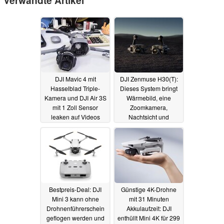
Verwandte Artikel
DJI Mavic 4 mit
DJI Zenmuse H30(T):
Hasselblad Triple-
Dieses System bringt
Kamera und DJI Air 3S
Wärmebild, eine
mit 1 Zoll Sensor
Zoomkamera,
leaken auf Videos
Nachtsicht und
Entfernungsmesser an
23.07.2024
DJI-Drohnen
19.05.2024
Bestpreis-Deal: DJI
Günstige 4K-Drohne
Mini 3 kann ohne
mit 31 Minuten
Drohnenführerschein
Akkulaufzeit: DJI
geflogen werden und
enthüllt Mini 4K für 299