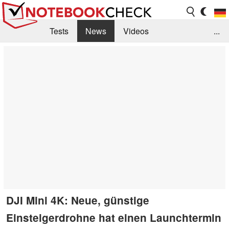
Tests
News
Videos
...
Benchmarks & Tech
Externe Tests
Kaufberatung
Deals
Suche
Jobs
Forum
DJI Mini 4K: Neue, günstige
Einsteigerdrohne hat einen Launchtermin