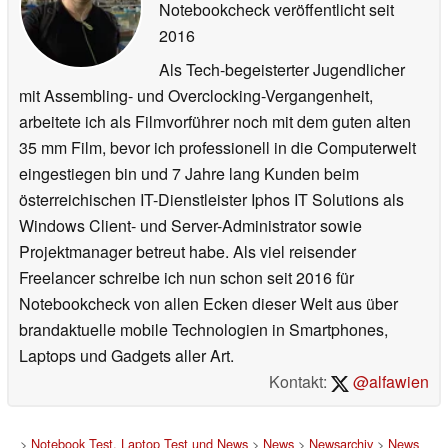
Notebookcheck veröffentlicht
seit
2016
Als Tech-begeisterter Jugendlicher
mit Assembling- und Overclocking-Vergangenheit,
arbeitete ich als Filmvorführer noch mit dem guten alten
35 mm Film, bevor ich professionell in die Computerwelt
eingestiegen bin und 7 Jahre lang Kunden beim
österreichischen IT-Dienstleister Iphos IT Solutions als
Windows Client- und Server-Administrator sowie
Projektmanager betreut habe. Als viel reisender
Freelancer schreibe ich nun schon seit 2016 für
Notebookcheck von allen Ecken dieser Welt aus über
brandaktuelle mobile Technologien in Smartphones,
Laptops und Gadgets aller Art.
Kontakt:
@alfawien
>
Notebook Test, Laptop Test und News
>
News
>
Newsarchiv
>
News