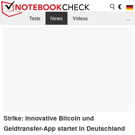
Tests
News
Videos
...
Benchmarks & Tech
Externe Tests
Kaufberatung
Deals
Suche
Jobs
Forum
Strike: Innovative Bitcoin und
Geldtransfer-App startet in Deutschland