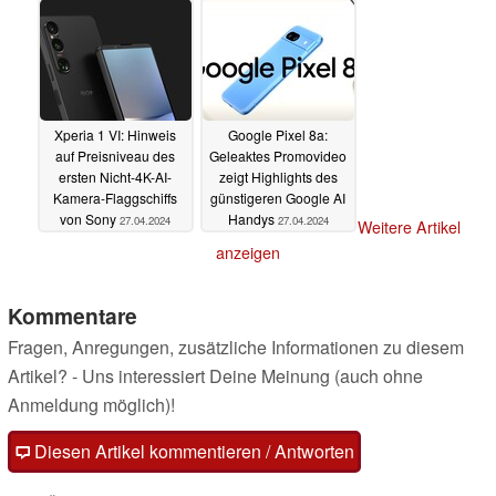
Betrugsvorwürfe
27.04.2024
28.04.2024
Xperia 1 VI: Hinweis
Google Pixel 8a:
auf Preisniveau des
Geleaktes Promovideo
ersten Nicht-4K-AI-
zeigt Highlights des
Kamera-Flaggschiffs
günstigeren Google AI
von Sony
Handys
27.04.2024
27.04.2024
Weitere Artikel
anzeigen
Kommentare
Fragen, Anregungen, zusätzliche Informationen zu diesem
Artikel? - Uns interessiert Deine Meinung (auch ohne
Anmeldung möglich)!
Diesen Artikel kommentieren / Antworten