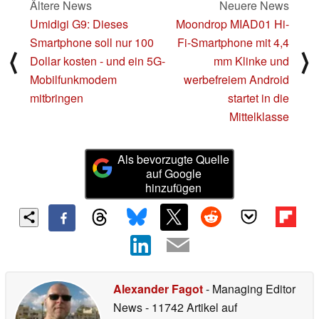
Ältere News
Neuere News
Umidigi G9: Dieses
Moondrop MIAD01 Hi-
Smartphone soll nur 100
Fi-Smartphone mit 4,4
⟨
⟩
Dollar kosten - und ein 5G-
mm Klinke und
Mobilfunkmodem
werbefreiem Android
mitbringen
startet in die
Mittelklasse
Als bevorzugte Quelle
auf Google
hinzufügen
Alexander Fagot
- Managing Editor
News
- 11742 Artikel auf