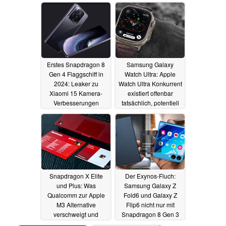
Ultra, Xiaomi 15 und
14.05.2024
Co.
30.04.2024
Erstes Snapdragon 8
Samsung Galaxy
Gen 4 Flaggschiff in
Watch Ultra: Apple
2024: Leaker zu
Watch Ultra Konkurrent
Xiaomi 15 Kamera-
existiert offenbar
Verbesserungen
tatsächlich, potentiell
mit Blutzucker-Monitor
28.04.2024
28.04.2024
Snapdragon X Elite
Der Exynos-Fluch:
und Plus: Was
Samsung Galaxy Z
Qualcomm zur Apple
Fold6 und Galaxy Z
M3 Alternative
Flip6 nicht nur mit
verschweigt und
Snapdragon 8 Gen 3
Benchmark-
laut Industrie-Insider