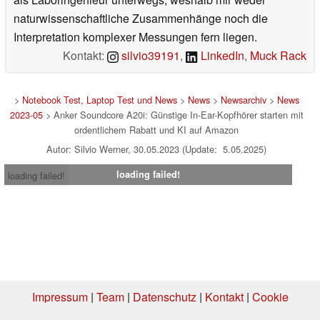
naturwissenschaftliche Zusammenhänge noch die
Interpretation komplexer Messungen fern liegen.
Kontakt:
silvio39191
,
LinkedIn
,
Muck Rack
>
Notebook Test, Laptop Test und News
>
News
>
Newsarchiv
>
News
2023-05
> Anker Soundcore A20i: Günstige In-Ear-Kopfhörer starten mit
ordentlichem Rabatt und KI auf Amazon
Autor: Silvio Werner, 30.05.2023 (Update: 5.05.2025)
loading failed!
loading failed!
Impressum
|
Team
|
Datenschutz
|
Kontakt
|
Cookie
Einstellungen
| 05.08.2026 20:53