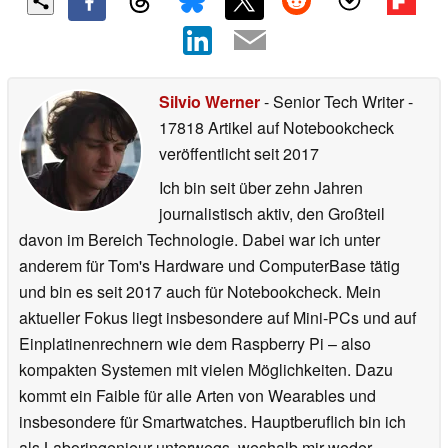
Silvio Werner
- Senior Tech Writer
-
17818 Artikel auf Notebookcheck
veröffentlicht
seit 2017
Ich bin seit über zehn Jahren
journalistisch aktiv, den Großteil
davon im Bereich Technologie. Dabei war ich unter
anderem für Tom's Hardware und ComputerBase tätig
und bin es seit 2017 auch für Notebookcheck. Mein
aktueller Fokus liegt insbesondere auf Mini-PCs und auf
Einplatinenrechnern wie dem Raspberry Pi – also
kompakten Systemen mit vielen Möglichkeiten. Dazu
kommt ein Faible für alle Arten von Wearables und
insbesondere für Smartwatches. Hauptberuflich bin ich
als Laboringenieur unterwegs, weshalb mir weder