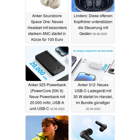
Anker Soundcore
Lindero: Diese offenen
Space One: Neues
Kopfhörer unterstützen
Headset mit besonders
die Steuerung mit
starkem ANC startet in
Gesten
08.06.2023
Kürze für 100 Euro
22.08.2023
Anker 325 Powerbank
Anker 312: Neues
(PowerCore 20K II):
USB-C-Ladegerät mit
Neue Powerbank mit
30 W startet im Handel,
20.000 mAh, USB-A
im Bundle günstiger
und USB-C
03.06.2023
02.06.2023