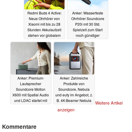
Redmi Buds 4 Active:
Anker: Wasserfeste
Neue Ohrhörer von
Ohrhörer Soundcore
Xiaomi mit bis zu 28
P20i mit 30 Std.
Stunden Akkulaufzeit
Spielzeit zum Start
stehen vor globalem
noch günstiger
Launch
01.06.2023
15.05.2023
Anker: Premium-
Anker: Zahlreiche
Lautsprecher
Produkte von
Soundcore Motion
Soundcore, Nebula
X600 mit Spatial Audio
und eufy im Angebot, z.
und LDAC startet mit
B. 4K-Beamer Nebula
Weitere Artikel
Rabatt
Cosmos Laser 4K
11.04.2023
anzeigen
06.02.2023
Kommentare