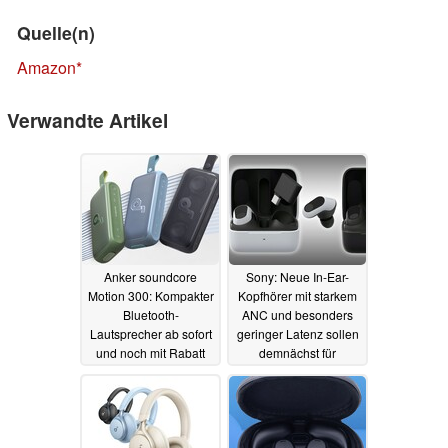
Quelle(n)
Amazon
Verwandte Artikel
Anker soundcore
Sony: Neue In-Ear-
Motion 300: Kompakter
Kopfhörer mit starkem
Bluetooth-
ANC und besonders
Lautsprecher ab sofort
geringer Latenz sollen
und noch mit Rabatt
demnächst für
erhältlich
PlayStation 5 und PC
17.10.2023
starten
09.10.2023