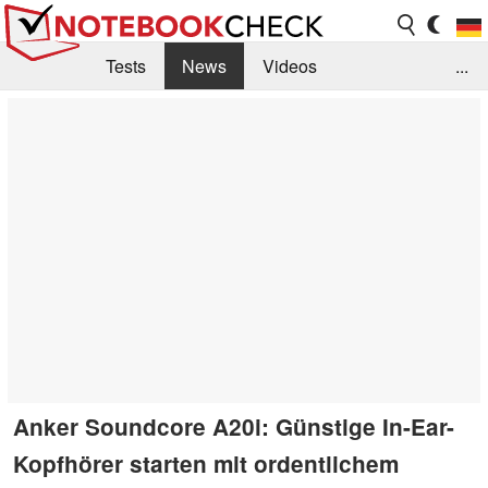
Tests
News
Videos
...
Benchmarks & Tech
Externe Tests
Kaufberatung
Deals
Suche
Jobs
Forum
Anker Soundcore A20i: Günstige In-Ear-
Kopfhörer starten mit ordentlichem