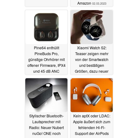
Amazon
02.03.2023
Pine64 enthüllt
Xiaomi Watch S2:
PineBuds Pro,
Teaser zeigen mehr
günstige Ohrhörer mit
von der Smartwatch
offener Firmware, IPX4
und bestätigen
und 45 dB ANC
Größen, dazu neuer
Lautsprecher
06.12.2022
angeteasert
29.11.2022
Stylischer Bluetooth-
Kein aptX oder LDAC:
Lautsprecher mit
Apple äußert sich zum
Radio: Neuer Nubert
fehlenden Hi-Fi-
nuGo! ONE noch
Support der AirPods