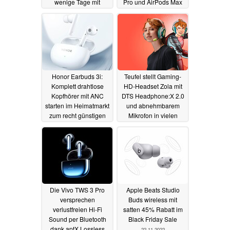
wenige Tage mit
Pro und AirPods Max
Rabatt erhältlich
24.11.2022
25.11.2022
Honor Earbuds 3i:
Teufel stellt Gaming-
Komplett drahtlose
HD-Headset Zola mit
Kopfhörer mit ANC
DTS Headphone:X 2.0
starten im Heimatmarkt
und abnehmbarem
zum recht günstigen
Mikrofon in vielen
Preis
Farben vor
24.11.2022
22.11.2022
Die Vivo TWS 3 Pro
Apple Beats Studio
versprechen
Buds wireless mit
verlustfreien Hi-Fi
satten 45% Rabatt im
Sound per Bluetooth
Black Friday Sale
dank aptX Lossless
22.11.2022