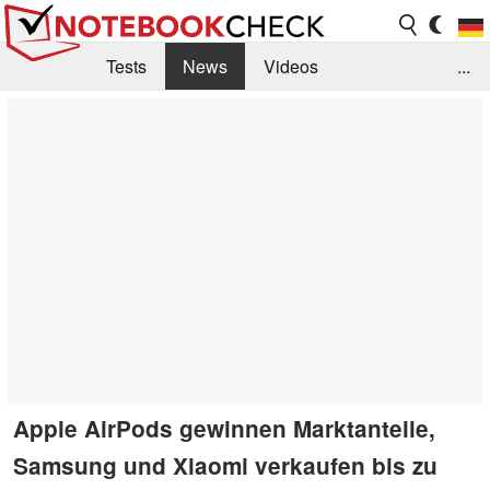
Tests
News
Videos
...
Benchmarks & Tech
Externe Tests
Kaufberatung
Deals
Suche
Jobs
Forum
Apple AirPods gewinnen Marktanteile,
Samsung und Xiaomi verkaufen bis zu