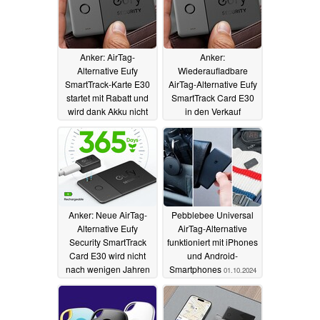
Anker: AirTag-
Anker:
Alternative Eufy
Wiederaufladbare
SmartTrack-Karte E30
AirTag-Alternative Eufy
startet mit Rabatt und
SmartTrack Card E30
wird dank Akku nicht
in den Verkauf
zum Elektroschrott
gestartet
25.10.2024
26.11.2024
Anker: Neue AirTag-
Pebblebee Universal
Alternative Eufy
AirTag-Alternative
Security SmartTrack
funktioniert mit iPhones
Card E30 wird nicht
und Android-
nach wenigen Jahren
Smartphones
01.10.2024
zum Elektroschrott
19.10.2024