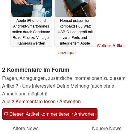
Apple iPhone und
Nomad präsentiert
Android-Smartphones
kompaktes 65 Watt
sollen durch Sandmarc
USB-C-Ladegerät mit
Retro Filter zu Vintage-
zwei Ports und
Kameras werden
integriertem Apple
Weitere Artikel
Watch Ladepuck
09.07.2024
anzeigen
09.07.2024
2 Kommentare im Forum
Fragen, Anregungen, zusätzliche Informationen zu diesem
Artikel? - Uns interessiert Deine Meinung (auch ohne
Anmeldung möglich)!
Alle 2 Kommentare lesen
/
Antworten
Diesen Artikel kommentieren / Antworten
Ältere News
Neuere News