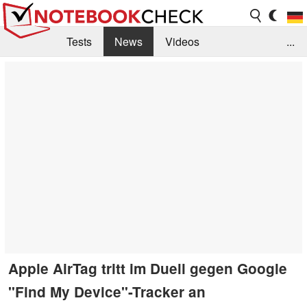
Tests
News
Videos
...
Benchmarks & Tech
Externe Tests
Kaufberatung
Deals
Suche
Jobs
Forum
Apple AirTag tritt im Duell gegen Google
"Find My Device"-Tracker an