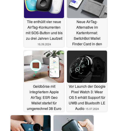
Tile enthüllt vier neue
Neue AirTag-
AirTag-Konkurrenten
Alternative im
mit SOS-Button und bis
Kartenformat:
zu drei Jahren Laufzeit
SwitchBot Wallet
Finder Card in den
16.09.2024
Verkauf gestartet
28.08.2024
Geldbörse mit
Vor Launch der Google
integriertem Apple
Pixel Watch 3: Wear
AirTag: ESR Geo
OS 5 erhält Support für
Wallet startet für
UWB und Bluetooth LE
umgerechnet 38 Euro
Audio
15.07.2024
auf Kickstarter
23.07.2024