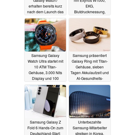
Galaxy Watch7
nm Exynos W1000,
erhalten bereits kurz
EKG,
nach dem Launch das
Blutdruckmessung,
erste Update
Dual-GPS und Galaxy
31.07.2024
AI
10.07.2024
Samsung Galaxy
Samsung präsentiert
Watch Ultra startet mit
Galaxy Ring mit Titan-
10 ATM Titan-
Gehäuse, sieben
Gehäuse, 3.000 Nits
Tagen Akkulaufzeit und
Display und 100
AI-Gesundheits-
Stunden Laufzeit
Features
10.07.2024
10.07.2024
Samsung Galaxy Z
Unterbezahlte
Fold 6 Hands-On zum
Samsung-Mitarbeiter
Deutschland-Start:
streiken in Korea,