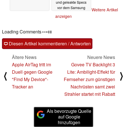
und geleakte Specs
vor dem Samsung
Weitere Artikel
Galaxy Z Fold 6
anzeigen
Launch
06.07.2024
Loading Comments
Diesen Artikel kommentieren / Antworten
Ältere News
Neuere News
Apple AirTag tritt im
Govee TV Backlight 3
Duell gegen Google
Lite: Ambilight-Effekt für
⟨
⟩
"Find My Device"-
Fernseher zum günstigen
Tracker an
Nachrüsten samt zwei
Strahler startet mit Rabatt
Als bevorzugte Quelle
auf Google
hinzufügen