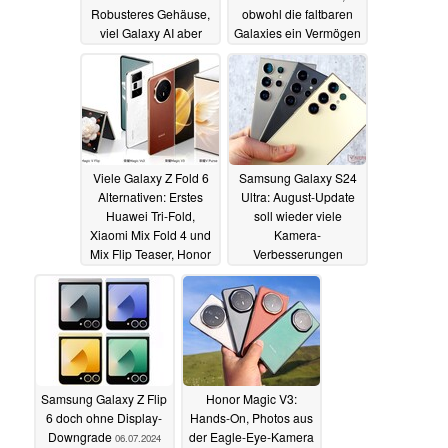
Robusteres Gehäuse,
obwohl die faltbaren
viel Galaxy AI aber
Galaxies ein Vermögen
kaum Vorbesteller-
kosten
08.07.2024
Deals
10.07.2024
Viele Galaxy Z Fold 6
Samsung Galaxy S24
Alternativen: Erstes
Ultra: August-Update
Huawei Tri-Fold,
soll wieder viele
Xiaomi Mix Fold 4 und
Kamera-
Mix Flip Teaser, Honor
Verbesserungen
zeigt Magic Vs3
bringen
07.07.2024
08.07.2024
Samsung Galaxy Z Flip
Honor Magic V3:
6 doch ohne Display-
Hands-On, Photos aus
Downgrade
der Eagle-Eye-Kamera
06.07.2024