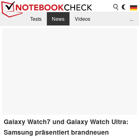
Tests
News
Videos
...
Benchmarks & Tech
Externe Tests
Kaufberatung
Deals
Suche
Jobs
Forum
Galaxy Watch7 und Galaxy Watch Ultra:
Samsung präsentiert brandneuen