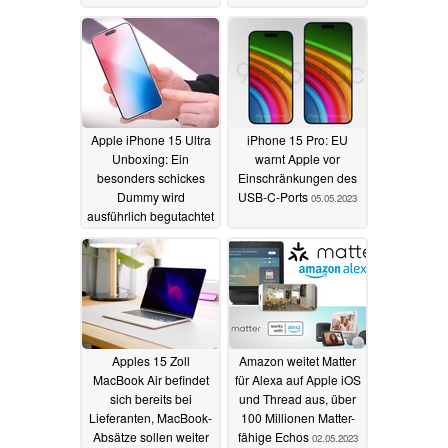
08.05.2023
Apple iPhone 15 Ultra
iPhone 15 Pro: EU
Unboxing: Ein
warnt Apple vor
besonders schickes
Einschränkungen des
Dummy wird
USB-C-Ports
05.05.2023
ausführlich begutachtet
und mit dem iPhone 14
Pro Max verglichen
07.05.2023
Apples 15 Zoll
Amazon weitet Matter
MacBook Air befindet
für Alexa auf Apple iOS
sich bereits bei
und Thread aus, über
Lieferanten, MacBook-
100 Millionen Matter-
Absätze sollen weiter
fähige Echos
02.05.2023