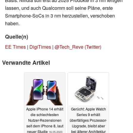
Basis. Nvidia soll erst ab 2025 Produkte in 3 nm fertigen
lassen, und auch Qualcomm soll seine Pläne, erste
Smartphone-SoCs in 3 nm herzustellen, verschoben
haben.
Quelle(n)
EE Times
|
DigiTimes
|
@Tech_Reve (Twitter)
Verwandte Artikel
Apple iPhone 14 erhält
Gerücht: Apple Watch
die schlechtesten
Series 9 erhält
Nutzer-Rezensionen
überfälliges Prozessor-
seit dem iPhone 8, laut
Upgrade, bleibt aber
neuer Studie
bei älterer Architektur
16.05.2023