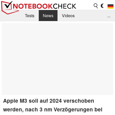
Tests
News
Videos
...
Benchmarks & Tech
Externe Tests
Kaufberatung
Deals
Suche
Jobs
Forum
Apple M3 soll auf 2024 verschoben
werden, nach 3 nm Verzögerungen bei