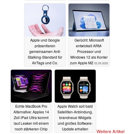
sinken
04.05.2023
Apple und Google
Gerücht: Microsoft
präsentieren
entwickelt ARM-
gemeinsamen Anti-
Prozessor und
Stalking-Standard für
Windows 12 als Konter
AirTags und Co.
zum Apple M2
02.05.2023
02.05.2023
Echte MacBook Pro
Apple Watch soll bald
Alternative: Apples 14
Satelliten-Anbindung,
Zoll iPad Ultra kommt
brandneue Widgets
laut Leaker mit einem
und großes Software-
noch stärkeren Chip
Update erhalten
Weitere Artikel