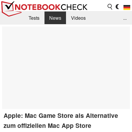
Tests
News
Videos
...
Benchmarks & Tech
Externe Tests
Kaufberatung
Deals
Suche
Jobs
Forum
Apple: Mac Game Store als Alternative
zum offiziellen Mac App Store