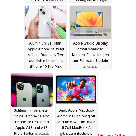
Design-Fail
28.09.2023
Aluminium vs. Titan:
Apple Studio Display
Apple iPhone 15 zeigt
erhält manuelle
sich im Durability-Test
Kamera-Einstellungen
deutlich robuster als
per Firmware-Update
iPhone 15 Pro Max
27.09.2023
27.09.2023
Schluss mit veralteten
Deal: Apple MacBook
Chips: iPhone 16 und
Air mit M1 und M2 gibts
iPhone 16 Pro sollen
jetzt ab 814 Euro, auch
Apple A18 und A18
15 Zoll MacBook Air
Pro erhalten
gibts zum Bestpreis
27.09.2023
Weitere Artikel