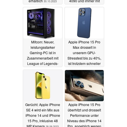
erhältlich
4090 und immer mit
30.10.2023
Wasserkühlung
19.10.2023
Mifcom: Neuer,
Apple iPhone 15 Pro
leistungsstarker
Max drosselt in
Gaming-PC ist in
unserem GPU-
Zusammenarbeit mit
Stresstest bis zu 40%,
League of Legends-
ist trotzdem schneller
Streamer entstanden
als iPhone 14 Pro Max
und ab sofort erhältlich
28.09.2023
29.09.2023
Gerücht: Apple iPhone
Apple iPhone 15 Pro
SE 4 wird ein Mix aus
überhitzt und drosselt
iPhone 14 und iPhone
Performance unter
15 Pro, inklusive 48
Niveau des iPhone 14
MP Kamera
Pro, angeblich wegen
28.09.2023