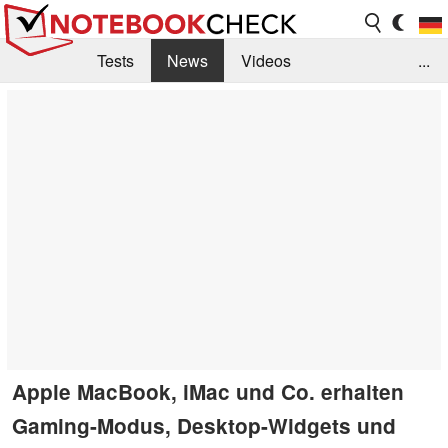
Tests
News
Videos
...
Benchmarks & Tech
Externe Tests
Kaufberatung
Deals
Suche
Jobs
Forum
Apple MacBook, iMac und Co. erhalten
Gaming-Modus, Desktop-Widgets und