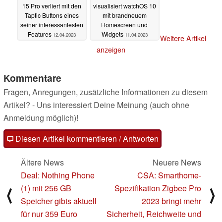
15 Pro verliert mit den
visualisiert watchOS 10
Taptic Buttons eines
mit brandneuem
seiner interessantesten
Homescreen und
Features
Widgets
12.04.2023
11.04.2023
Weitere Artikel
anzeigen
Kommentare
Fragen, Anregungen, zusätzliche Informationen zu diesem
Artikel? - Uns interessiert Deine Meinung (auch ohne
Anmeldung möglich)!
Diesen Artikel kommentieren / Antworten
Ältere News
Neuere News
Deal: Nothing Phone
CSA: Smarthome-
(1) mit 256 GB
Spezifikation Zigbee Pro
⟨
⟩
Speicher gibts aktuell
2023 bringt mehr
für nur 359 Euro
Sicherheit, Reichweite und