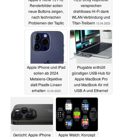
Renderbilder sollen
versprechen
neue Buttons zeigen,
drahtloses Hi-Fi dank
nach technischen
WLAN-Verbindung und
Problemen der Taptic
Titan-Treibern
13.04.2023
Buttons
13.04.2023
Apple iPhone und iPad
Plugable enthüllt
sollen ab 2024
günstigen USB-Hub für
Metalens-Objektive
Apple MacBook Pro
statt Plastik-Linsen
und MacBook Air mit
erhalten
USB-A und Ethernet
13.04.2023
12.04.2023
Gerücht: Apple iPhone
Apple Watch: Konzept