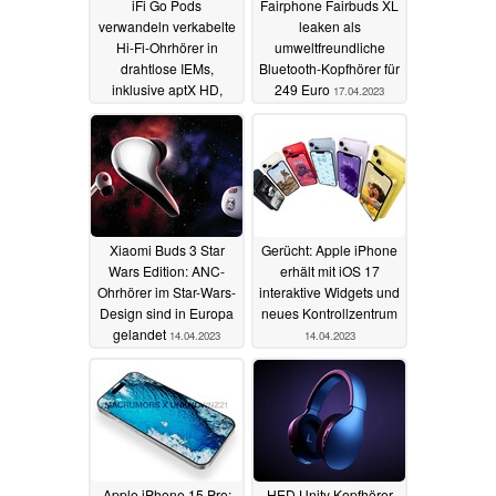
iFi Go Pods
Fairphone Fairbuds XL
verwandeln verkabelte
leaken als
Hi-Fi-Ohrhörer in
umweltfreundliche
drahtlose IEMs,
Bluetooth-Kopfhörer für
inklusive aptX HD,
249 Euro
17.04.2023
LDAC und drahtlosem
Laden
18.04.2023
Xiaomi Buds 3 Star
Gerücht: Apple iPhone
Wars Edition: ANC-
erhält mit iOS 17
Ohrhörer im Star-Wars-
interaktive Widgets und
Design sind in Europa
neues Kontrollzentrum
gelandet
14.04.2023
14.04.2023
Apple iPhone 15 Pro:
HED Unity Kopfhörer