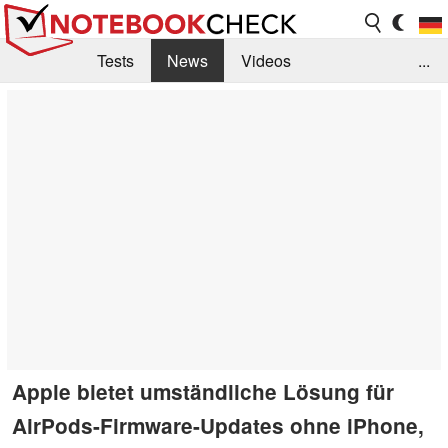
Tests
News
Videos
...
Benchmarks & Tech
Externe Tests
Kaufberatung
Deals
Suche
Jobs
Forum
Apple bietet umständliche Lösung für
AirPods-Firmware-Updates ohne iPhone,